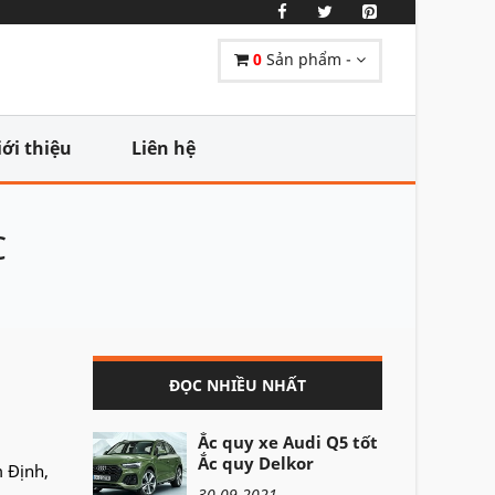
0
Sản phẩm -
iới thiệu
Liên hệ
C
ĐỌC NHIỀU NHẤT
Ắc quy xe Audi Q5 tốt -
Ắc quy Delkor
m Định,
30-09-2021