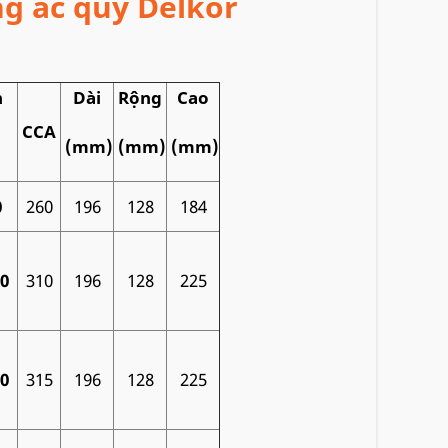
g ắc quy Delkor
n
Dài
Rộng
Cao
CCA
(mm)
(mm)
(mm)
0
260
196
128
184
00
310
196
128
225
00
315
196
128
225