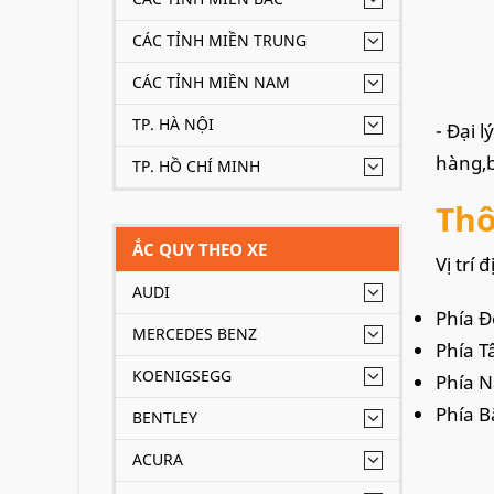
CÁC TỈNH MIỀN TRUNG
CÁC TỈNH MIỀN NAM
TP. HÀ NỘI
- Đại 
hàng,b
TP. HỒ CHÍ MINH
Thô
ẮC QUY THEO XE
Vị trí 
AUDI
Phía Đ
MERCEDES BENZ
Phía T
KOENIGSEGG
Phía N
Phía B
BENTLEY
ACURA