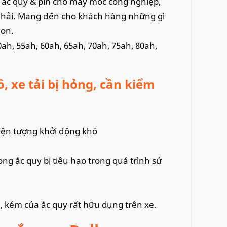
p ắc quy & pin cho máy móc công nghiệp,
g hải. Mang đến cho khách hàng những gì
ion.
0ah, 55ah, 60ah, 65ah, 70ah, 75ah, 80ah,
, xe tải bị hỏng, cần kiểm
hiện tượng khởi động khó
rong ắc quy bị tiêu hao trong quá trình sử
, kém của ắc quy rất hữu dụng trên xe.