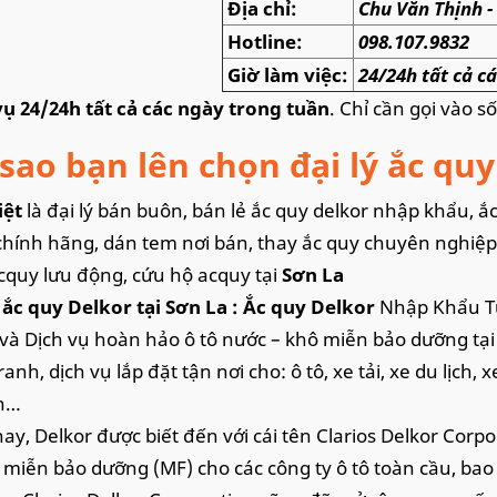
Địa chỉ:
Chu Văn Thịnh 
Hotline:
098.107.9832
Giờ làm việc:
24/24h tất cả 
ụ 24/24h tất cả các ngày trong tuần
. Chỉ cần gọi vào s
 sao bạn lên chọn đại lý ắc qu
iệt
là đại lý bán buôn, bán lẻ ắc quy delkor nhập khẩu, ắc
hính hãng, dán tem nơi bán, thay ắc quy chuyên nghiệp, 
cquy lưu động, cứu hộ acquy tại
Sơn La
 ắc quy Delkor tại Sơn La : Ắc quy Delkor
Nhập Khẩu Từ
và Dịch vụ hoàn hảo ô tô nước – khô miễn bảo dưỡng tại
anh, dịch vụ lắp đặt tận nơi cho: ô tô, xe tải, xe du lịch
n…
ay, Delkor được biết đến với cái tên Clarios Delkor Corpo
 miễn bảo dưỡng (MF) cho các công ty ô tô toàn cầu, bao