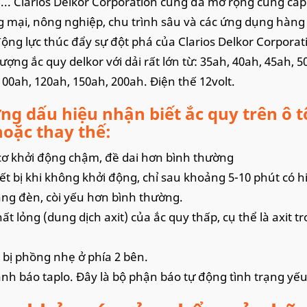
... Clarios Delkor Corporation cũng đã mở rộng cung cấ
 mại, nông nghiệp, chu trình sâu và các ứng dụng hàn
 động lực thúc đẩy sự đột phá của Clarios Delkor Corporat
ượng ắc quy delkor với dải rất lớn từ: 35ah, 40ah, 45ah, 5
100ah, 120ah, 150ah, 200ah. Điện thế 12volt.
g dấu hiệu nhận biết ắc quy trên ô tô
hoặc thay thế:
ơ khởi động chậm, đề dai hơn bình thường
iết bị khi không khởi động, chỉ sau khoảng 5-10 phút có 
ng đèn, còi yếu hơn bình thường.
ất lỏng (dung dịch axit) của ắc quy thấp, cụ thể là axit t
 bị phồng nhẹ ở phía 2 bên.
nh báo taplo. Đây là bộ phận báo tự động tình trạng yếu