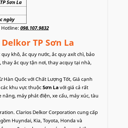
- TP Sơn La
các ngày
ố Hotline:
098.107.9832
y Delkor TP Sơn La
 quy khô, ắc quy nước, ắc quy axít chì, bảo
thay ắc quy tận nơi, thay acquy tại nhà,
 Hàn Quốc với Chất Lượng Tốt, Giá cạnh
 các khu vực thuộc
Sơn La
với giá cả rất
, xe nâng, máy phát điện, xe cẩu, máy xúc, tàu
ration. Clarios Delkor Corporation cung cấp
 gồm Huyndai, Kia, Toyota, Honda và