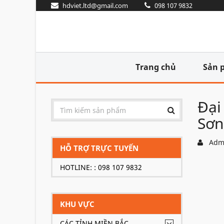
hdviet.ltd@gmail.com
098 107 9832
Trang chủ
Sản 
Đại
Sơn
Adm
HỖ TRỢ TRỰC TUYẾN
HOTLINE: : 098 107 9832
KHU VỰC
CÁC TỈNH MIỀN BẮC