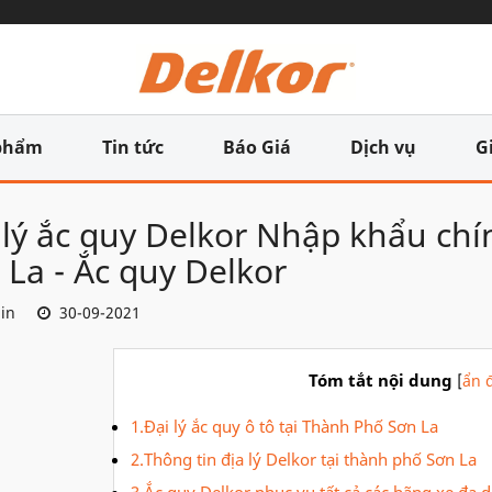
phẩm
Tin tức
Báo Giá
Dịch vụ
G
 lý ắc quy Delkor Nhập khẩu ch
 La - Ắc quy Delkor
in
30-09-2021
Tóm tắt nội dung
[
ẩn đ
1.Đại lý ắc quy ô tô tại Thành Phố Sơn La
2.Thông tin địa lý Delkor tại thành phố Sơn La
3.Ắc quy Delkor phục vụ tất cả các hãng xe đa 