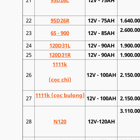
21
95D26L
12V - 75AH
22
95D26R
12V - 75AH
1.640.0
2.600.0
23
65 - 900
12V - 85AH
24
120D31L
12V - 90AH
1.900.0
25
120D31R
12V - 90AH
1.900.0
1111k
26
12V - 100AH
2.150.0
(cọc chì)
1111k
(cọc bulong)
27
12V - 100AH
2.150.0
3.110.0
28
N120
12V-120AH