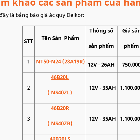
m khảo các sản phẩm của hãn
 đây là bảng báo giá ắc quy Delkor:
Thông số
Giá sả
Tên Sản Phẩm
STT
sản phẩm
phẩm
1
NT50-N24
(28A19R)
12V - 26AH
750.00
46B20L
2
12V - 35AH
1.100.0
( NS40ZL)
46B20R
3
12V - 35AH
1.100.0
( NS40ZR)
46B20LS