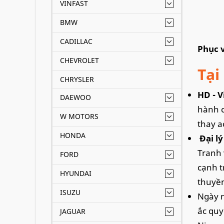
VINFAST
BMW
CADILLAC
Phục v
CHEVROLET
Tại
CHRYSLER
HD - V
DAEWOO
hành c
W MOTORS
thay a
HONDA
Đại lý
Tranh 
FORD
cạnh tr
HYUNDAI
thuyề
ISUZU
Ngày n
ắc quy
JAGUAR