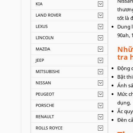
Nissan
KIA
thương
LAND ROVER
tốt là
Dung l
LEXUS
90ah, 
LINCOLN
Nhữn
MAZDA
tra 
JEEP
Động c
MITSUBISHI
Bật th
NISSAN
Ánh sá
Mức ch
PEUGEOT
dụng.
PORSCHE
Ắc quy
RENAULT
Đèn cả
ROLLS ROYCE