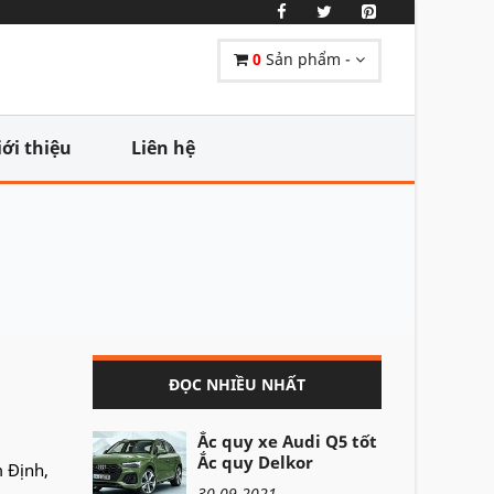
0
Sản phẩm -
iới thiệu
Liên hệ
ĐỌC NHIỀU NHẤT
Ắc quy xe Audi Q5 tốt -
Ắc quy Delkor
m Định,
30-09-2021