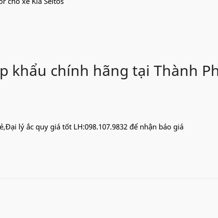
r cho xe Kia Seltos
ập khẩu chính hãng tại Thành P
 rẻ,Đại lý ắc quy giá tốt LH:098.107.9832 để nhận báo giá