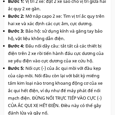
Bước 1:
Vị trí 2 xe: đặt 2 xe sao cho vị trí giữa hai
ắc quy 2 xe gần.
Bước 2:
Mở nắp capo 2 xe: Tìm vị trí ắc quy trên
hai xe và xác định các cực âm, cực dương.
Bước 3:
Bảo hộ: sử dụng kính và găng tay bảo
hộ, vật liệu không dẫn điện.
Bước 4:
Đấu nối dây câu: tắt tất cả các thiết bị
điện trên 2 xe rồi tiến hành đấu cực dương của
xe yếu điện vào cực dương của xe cứu hộ.
Bước 5:
Nối cực (-) của ắc qui mồi với đầu kẹp
của cáp mồi. Nối đầu còn lại với bất kỳ miếng
tấm kim loại nào trong khoang động cơ của xe
ắc qui hết điện, ví dụ như đế máy phát để nối
mạch điện. ĐỪNG NỐI TRỰC TIẾP VÀO CỰC (-)
CỦA ẮC QUI XE HẾT ĐIỆN. Điều này có thể gây
đánh lửa và gây nổ.