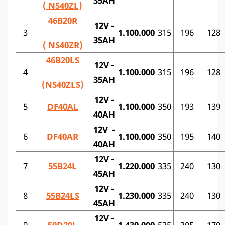
35AH
( NS40ZL)
46B20R
12V -
3
1.100.000
315
196
128
35AH
( NS40ZR)
46B20LS
12V -
4
1.100.000
315
196
128
35AH
(NS40ZLS)
12V -
5
DF40AL
1.100.000
350
193
139
40AH
12V -
6
DF40AR
1.100.000
350
195
140
40AH
12V -
7
55B24L
1.220.000
335
240
130
45AH
12V -
8
55B24LS
1.230.000
335
240
130
45AH
12V -