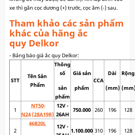
xe thì gắn cọc dương (+) trước, cọc âm (-) sau.
Tham khảo các sản phẩm
khác của hãng ắc
quy Delkor
- Bảng báo giá ắc quy Delkor:
Thông
số
Giá sản
Dài
Rộng
Tên Sản
STT
CCA
Phẩm
sản
phẩm
(mm)
(mm
phẩm
NT50-
12V -
1
750.000
260
196
128
N24
(28A19R)
26AH
46B20L
12V -
2
1.100.000
310
196
128