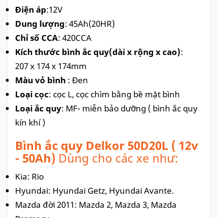
Điện áp
:12V
Dung lượng
: 45Ah(20HR)
Chỉ số CCA
: 420CCA
Kích thước bình ắc quy(dài x rộng x cao)
:
207 x 174 x 174mm
Màu vỏ bình
: Đen
Loại cọc
: cọc L, cọc chìm bằng bề mặt bình
Loại ắc quy
: MF- miễn bảo dưỡng ( bình ắc quy
kín khí )
Bình ắc quy Delkor 50D20L ( 12v
- 50Ah)
Dùng cho các xe như:
Kia: Rio
Hyundai: Hyundai Getz, Hyundai Avante.
Mazda đời 2011: Mazda 2, Mazda 3, Mazda