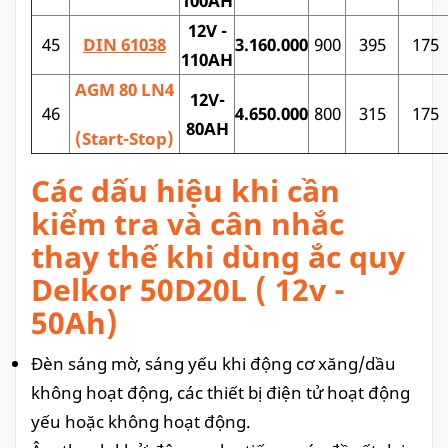
100AH
12V -
45
DIN 61038
3.160.000
900
395
175
110AH
AGM 80 LN4
12V-
46
4.650.000
800
315
175
80AH
(Start-Stop)
Các dấu hiệu khi cần
kiểm tra và cân nhắc
thay thế khi dùng ắc quy
Delkor 50D20L ( 12v -
50Ah)
Đèn sáng mờ, sáng yếu khi động cơ xăng/dầu
không hoạt động, các thiết bị điện tử hoạt động
yếu hoặc không hoạt động.