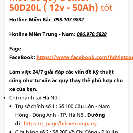
50D20L ( 12v - 50Ah)
tốt
Hotline Miền Bắc
:
098.107.9832
Hotline Miền Trung - Nam:
096.970.5828
Fage
FaceBook:
https://www.facebook.com/
hdvietc
Làm việc 24/7 giải đáp các vấn đề kỹ thuật
cũng như tư vấn ắc quy thay thế phù hợp cho
xe của bạn.
Chi nhánh tại Hà Nội:
Trụ sở chính số 1 : Số 100 Cầu Lớn - Nam
Hồng - Đông Anh - TP. Hà Nội.
Đường
đi
:
https://g.page/hdvietcompany
Cửa hàng số 2 : Số 200 Võ Chí Công - P.Xuân