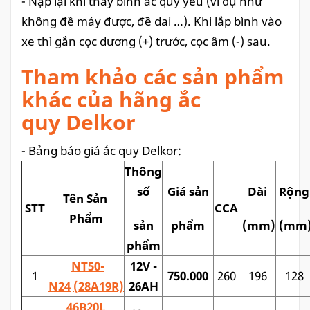
- Nạp lại khi thấy bình ắc quy yếu (ví dụ như
không đề máy được, đề dai …). Khi lắp bình vào
xe thì gắn cọc dương (+) trước, cọc âm (-) sau.
Tham khảo các sản phẩm
khác của hãng ắc
quy Delkor
- Bảng báo giá ắc quy Delkor:
Thông
số
Giá sản
Dài
Rộng
Tên Sản
STT
CCA
Phẩm
sản
phẩm
(mm)
(mm
phẩm
NT50-
12V -
1
750.000
260
196
128
N24
(28A19R)
26AH
46B20L