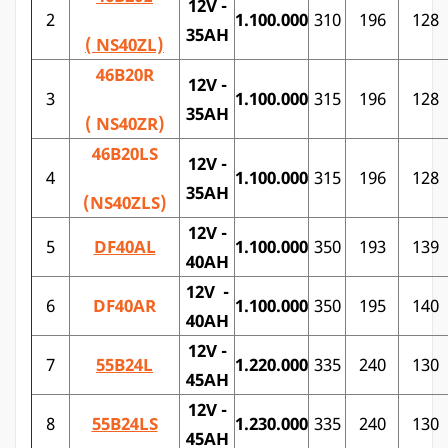
12V -
2
1.100.000
310
196
128
35AH
( NS40ZL)
46B20R
12V -
3
1.100.000
315
196
128
35AH
( NS40ZR)
46B20LS
12V -
4
1.100.000
315
196
128
35AH
(NS40ZLS)
12V -
5
DF40AL
1.100.000
350
193
139
40AH
12V -
6
DF40AR
1.100.000
350
195
140
40AH
12V -
7
55B24L
1.220.000
335
240
130
45AH
12V -
8
55B24LS
1.230.000
335
240
130
45AH