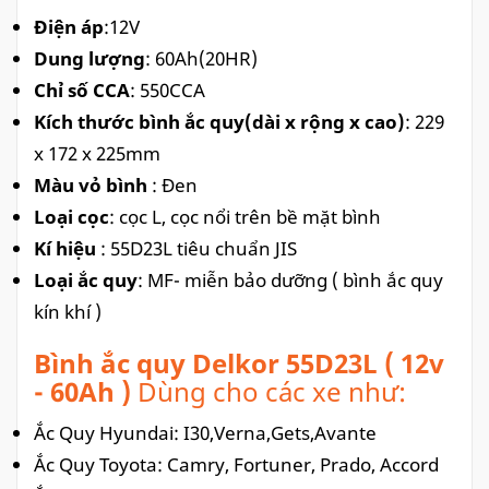
Điện áp
:12V
Dung lượng
: 60Ah(20HR)
Chỉ số CCA
: 550CCA
Kích thước bình ắc quy(dài x rộng x cao)
: 229
x 172 x 225mm
Màu vỏ bình
: Đen
Loại cọc
: cọc L, cọc nổi trên bề mặt bình
Kí hiệu
: 55D23L tiêu chuẩn JIS
Loại ắc quy
: MF- miễn bảo dưỡng ( bình ắc quy
kín khí )
Bình ắc quy Delkor 55D23L ( 12v
- 60Ah )
Dùng cho các xe như:
Ắc Quy Hyundai: I30,Verna,Gets,Avante
Ắc Quy Toyota: Camry, Fortuner, Prado, Accord