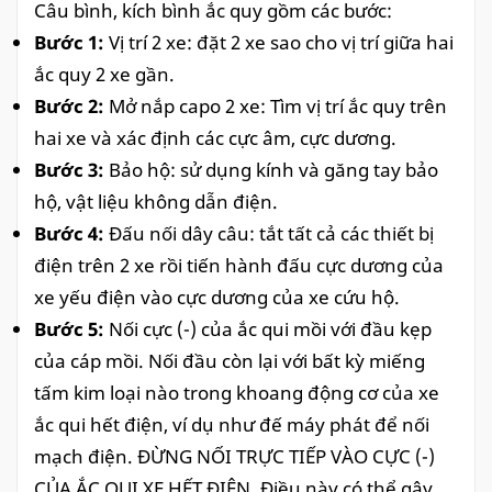
Câu bình, kích bình ắc quy gồm các bước:
Bước 1:
Vị trí 2 xe: đặt 2 xe sao cho vị trí giữa hai
ắc quy 2 xe gần.
Bước 2:
Mở nắp capo 2 xe: Tìm vị trí ắc quy trên
hai xe và xác định các cực âm, cực dương.
Bước 3:
Bảo hộ: sử dụng kính và găng tay bảo
hộ, vật liệu không dẫn điện.
Bước 4:
Đấu nối dây câu: tắt tất cả các thiết bị
điện trên 2 xe rồi tiến hành đấu cực dương của
xe yếu điện vào cực dương của xe cứu hộ.
Bước 5:
Nối cực (-) của ắc qui mồi với đầu kẹp
của cáp mồi. Nối đầu còn lại với bất kỳ miếng
tấm kim loại nào trong khoang động cơ của xe
ắc qui hết điện, ví dụ như đế máy phát để nối
mạch điện. ĐỪNG NỐI TRỰC TIẾP VÀO CỰC (-)
CỦA ẮC QUI XE HẾT ĐIỆN. Điều này có thể gây