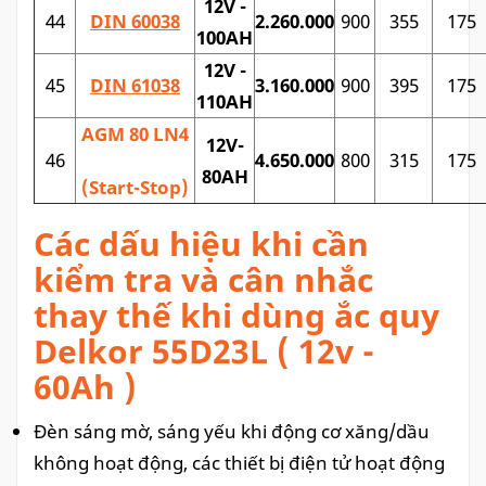
12V -
44
DIN 60038
2.260.000
900
355
175
100AH
12V -
45
DIN 61038
3.160.000
900
395
175
110AH
AGM 80 LN4
12V-
46
4.650.000
800
315
175
80AH
(Start-Stop)
Các dấu hiệu khi cần
kiểm tra và cân nhắc
thay thế khi dùng ắc quy
Delkor 55D23L ( 12v -
60Ah )
Đèn sáng mờ, sáng yếu khi động cơ xăng/dầu
không hoạt động, các thiết bị điện tử hoạt động