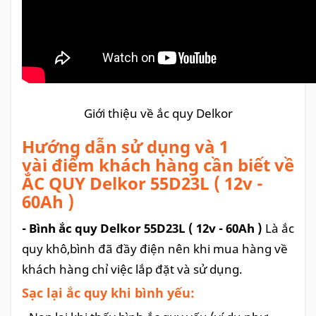
Giới thiệu về ắc quy Delkor
Hướng dẫn sử dụng và 1
vài điểm khách hàng cần biết về
ẮC QUY Delkor 55D23L ( 12v -
60Ah )
- Bình ắc quy Delkor 55D23L ( 12v - 60Ah )
Là ắc
quy khô,bình đã đầy điện nên khi mua hàng về
khách hàng chỉ việc lắp đặt và sử dụng.
Sạc lại ắc quy khi bình yếu: