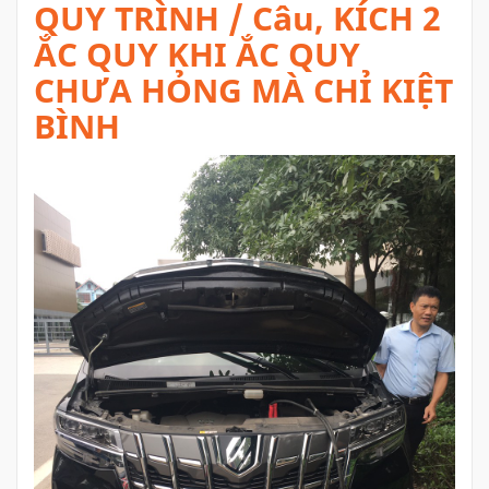
QUY TRÌNH / Câu, KÍCH 2
ẮC QUY KHI ẮC QUY
CHƯA HỎNG MÀ CHỈ KIỆT
BÌNH