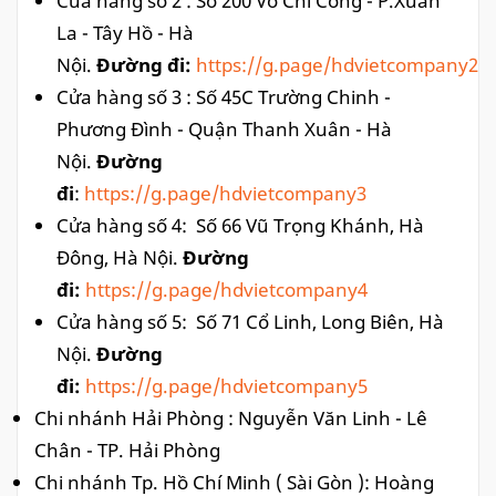
Cửa hàng số 2 : Số 200 Võ Chí Công - P.Xuân
La - Tây Hồ - Hà
Nội.
Đường đi:
https://g
.page/hdvietcompany2
Cửa hàng số 3 : Số 45C Trường Chinh -
Phương Đình - Quận Thanh Xuân - Hà
Nội.
Đường
đi
:
https://g
.page/hdvietcompany3
Cửa hàng số 4: Số 66 Vũ Trọng Khánh, Hà
Đông, Hà Nội.
Đường
đi:
https://g
.page/hdvietcompany4
Cửa hàng số 5: Số 71 Cổ Linh, Long Biên, Hà
Nội.
Đường
đi:
https://g
.page/hdvietcompany5
Chi nhánh Hải Phòng : Nguyễn Văn Linh - Lê
Chân - TP. Hải Phòng
Chi nhánh Tp. Hồ Chí Minh ( Sài Gòn ): Hoàng