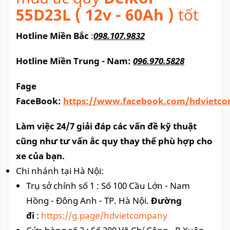
55D23L ( 12v - 60Ah )
tốt
Hotline Miền Bắc
:
098.107.9832
Hotline Miền Trung - Nam:
096.970.5828
Fage
FaceBook:
https://www.facebook.com/
hdvietc
Làm việc 24/7 giải đáp các vấn đề kỹ thuật
cũng như tư vấn ắc quy thay thế phù hợp cho
xe của bạn.
Chi nhánh tại Hà Nội:
Trụ sở chính số 1 : Số 100 Cầu Lớn - Nam
Hồng - Đông Anh - TP. Hà Nội.
Đường
đi
:
https://g.page/hdvietcompany