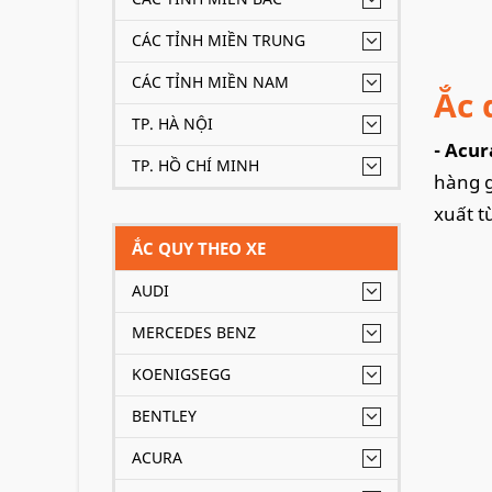
CÁC TỈNH MIỀN TRUNG
CÁC TỈNH MIỀN NAM
Ắc 
TP. HÀ NỘI
- Acu
TP. HỒ CHÍ MINH
hàng g
xuất t
ẮC QUY THEO XE
AUDI
MERCEDES BENZ
KOENIGSEGG
BENTLEY
ACURA