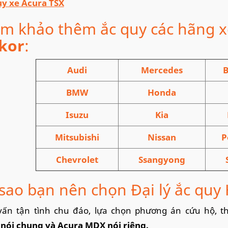
uy xe
Acura TSX
m khảo thêm ắc quy các hãng 
kor
:
Audi
Mercedes
B
BMW
Honda
Isuzu
Kia
Mitsubishi
Nissan
P
Chevrolet
Ssangyong
 sao bạn nên chọn Đại lý ắc quy 
vấn tận tình chu đáo, lựa chọn phương án cứu hộ, t
nói chung và Acura MDX nói riêng.