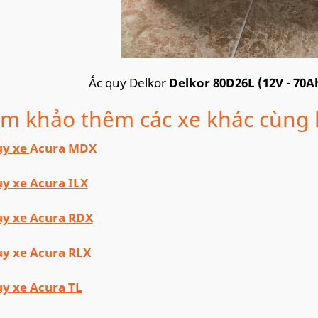
Ắc quy Delkor
Delkor 80D26L (12V - 70A
m khảo thêm các xe khác cùng
uy xe
Acura MDX
uy xe
Acura ILX
uy xe
Acura RDX
uy xe
Acura RLX
uy xe
Acura TL