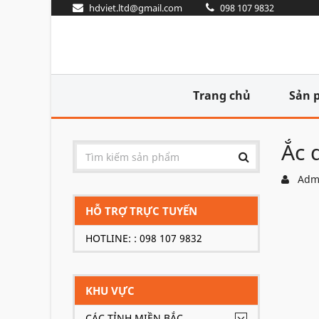
hdviet.ltd@gmail.com
098 107 9832
Trang chủ
Sản 
Ắc 
Adm
HỖ TRỢ TRỰC TUYẾN
HOTLINE: : 098 107 9832
KHU VỰC
CÁC TỈNH MIỀN BẮC