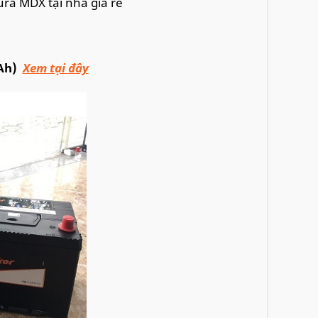
ura MDX tại nhà giá rẻ
Ah)
Xem tại đây