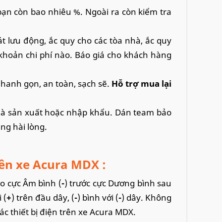
ạn còn bao nhiêu %. Ngoài ra còn kiểm tra
át lưu động, ắc quy cho các tòa nhà, ắc quy
khoản chi phí nào. Báo giá cho khách hàng
 nhanh gọn, an toàn, sạch sẽ.
Hỗ trợ mua lại
nhà sản xuất hoặc nhập khẩu. Dán team bảo
ng hài lòng.
rên xe Acura MDX :
o cực Âm bình (
-
) trước cực Dương bình sau
 (
+
) trên đầu dây, (
-
) bình với (
-
) dây. Không
ác thiết bị điện trên xe Acura MDX.