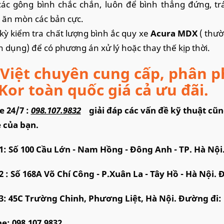
các gông bình chắc chắn, luôn để bình thẳng đứng, tr
ăn mòn các bản cực.
 kỳ kiểm tra chất lượng bình ắc quy xe
Acura MDX
( thườ
 dụng) để có phương án xử lý hoặc thay thế kịp thời.
Việt chuyên cung cấp, phân p
Kor toàn quốc giá cả ưu đãi.
e 24/7 :
098.107.9832
giải đáp các vấn đề kỹ thuật cũ
 của bạn.
1: Số 100 Cầu Lớn - Nam Hồng - Đông Anh - TP. Hà Nộ
2 : Số 168A Võ Chí Công - P.Xuân La - Tây Hồ - Hà Nội.
3: 45C Trường Chinh, Phương Liệt, Hà Nội. Đường đi:
ne:
098.107.9832