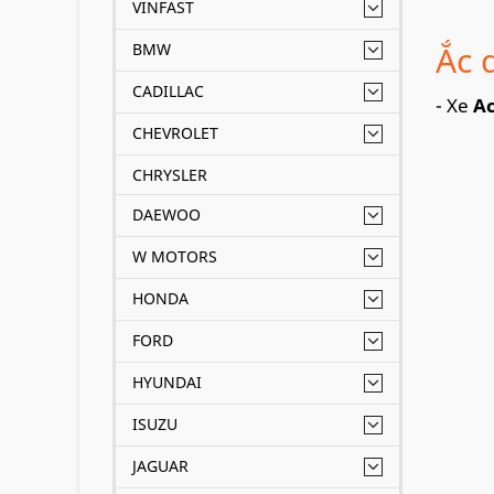
VINFAST
Ắc 
BMW
CADILLAC
- Xe
A
CHEVROLET
CHRYSLER
DAEWOO
W MOTORS
HONDA
FORD
HYUNDAI
ISUZU
JAGUAR