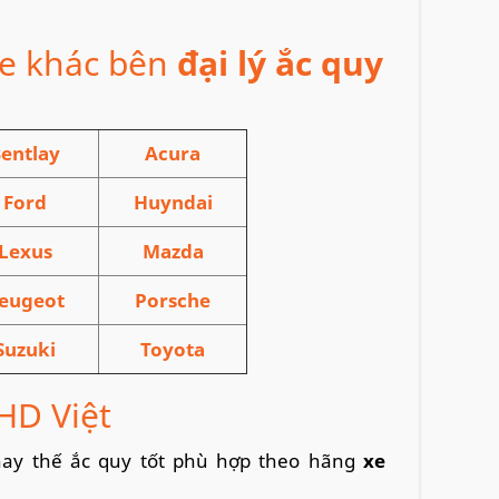
xe khác bên
đại lý ắc quy
entlay
Acura
Ford
Huyndai
Lexus
Mazda
eugeot
Porsche
Suzuki
Toyota
HD Việt
hay thế ắc quy tốt phù hợp theo hãng
xe