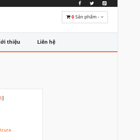
0
Sản phẩm -
iới thiệu
Liên hệ
i
]
Acura