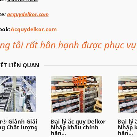
te
:
acquydelkor.com
ook:
Acquydelkor.com
ng tôi rất hân hạnh được phục vụ
IẾT LIÊN QUAN
r® Giành Giải
Đại lý ắc quy Delkor
Đại lý 
g Chất lượng
Nhập khẩu chính
Nhập k
hãn...
hãn...