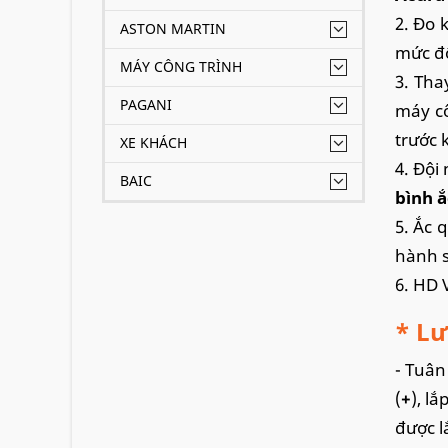
2. Đo 
ASTON MARTIN
mức độ
MÁY CÔNG TRÌNH
3. Tha
PAGANI
máy cô
trước 
XE KHÁCH
4. Đội
BAIC
bình ắ
5. Ắc 
hành s
6. HD 
* Lư
- Tuân
(
+
), lắ
được l