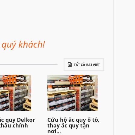
 quý khách!
TẤT CẢ BÀI VIẾT
ắc quy Delkor
Cứu hộ ắc quy ô tô,
hẩu chính
thay ắc quy tận
nơi...