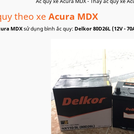
Ắc quy xe Acura MDX - Thay ắc quy xe Ac
quy theo xe
Acura MDX
cura MDX
sử dụng bình ắc quy:
Delkor 80D26L (12V - 70