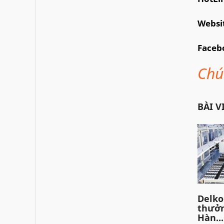
Websi
Faceb
Chú
BÀI V
Delko
thưởn
Hàn...