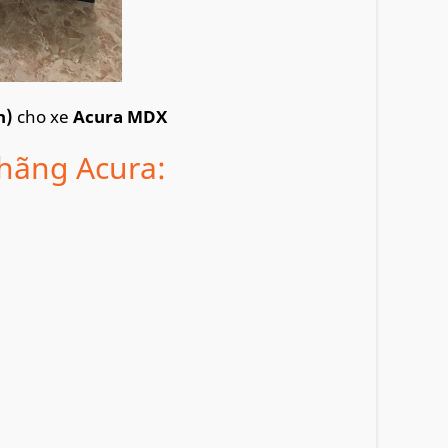
h)
cho xe
Acura MDX
 hãng Acura: