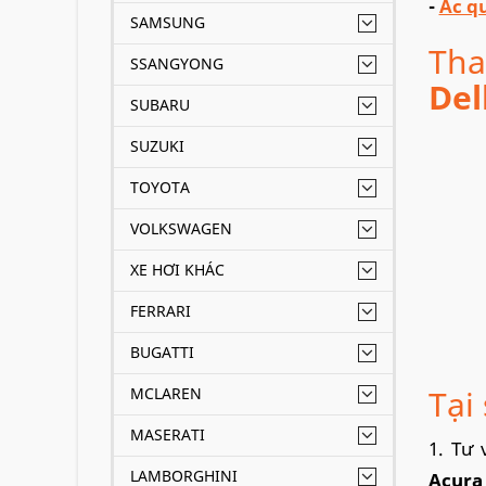
-
Ắc q
SAMSUNG
Tha
SSANGYONG
Del
SUBARU
SUZUKI
TOYOTA
VOLKSWAGEN
XE HƠI KHÁC
FERRARI
BUGATTI
Tại
MCLAREN
MASERATI
1. Tư 
LAMBORGHINI
Acura 