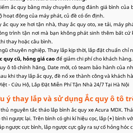
kiểm ắc quy bằng máy chuyên dụng đánh giá bình của b
 hoạt động của máy phát, củ đề có ổn định.
y ắc quy xe hơi tận nhà, thay ắc quy oto, xe tải, máy ph
ng trình tận nơi mà bạn không phát sinh thêm bất cứ 
khi thay hoặc câu bình.
 ngũ chuyên nghiệp. Thay lắp kịp thời, lắp đặt chuẩn chỉ
c quy cũ, hỏng giá cao
để giảm chi phí cho khách hàng.
quy ô tô chính hãng, Date mới, có team bảo hành của 
au khi thay lắp ắc quy, đề nổ xe thành công và khách hà
Việt - Cứu Hộ, Lắp Đặt Miễn Phí Tận Nhà 24/7 Tại Hà Nội
u ý thay lắp và sử dụng Ắc quy ô tô t
 thủ nguyên tắc tháo lắp bình ắc quy xe Acura MDX. Thá
p thì ngược lại. Trên bình có ghi kí hiệu cọc, lắp (
+
) bình với
ắp ngược cực bình, lắp ngược cực gây ra sự cố hỏng hóc c