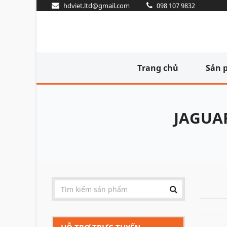
hdviet.ltd@gmail.com
098 107 9832
Trang chủ
Sản 
JAGUA