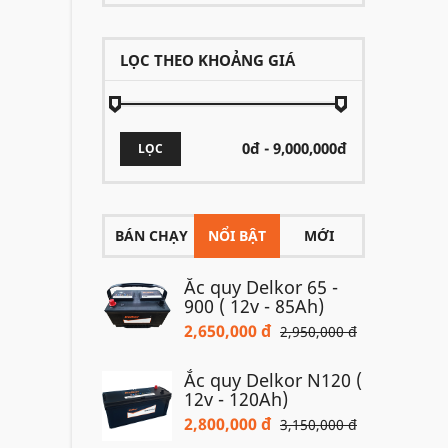
LỌC THEO KHOẢNG GIÁ
LỌC
BÁN CHẠY
NỔI BẬT
MỚI
Ắc quy Delkor 65 -
900 ( 12v - 85Ah)
2,650,000 đ
2,950,000 đ
Ắc quy Delkor N120 (
12v - 120Ah)
2,800,000 đ
3,150,000 đ