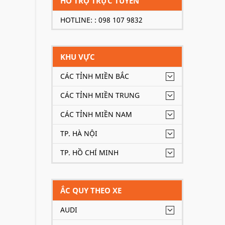
HỖ TRỢ TRỰC TUYẾN
HOTLINE: : 098 107 9832
KHU VỰC
CÁC TỈNH MIỀN BẮC
CÁC TỈNH MIỀN TRUNG
CÁC TỈNH MIỀN NAM
TP. HÀ NỘI
TP. HỒ CHÍ MINH
ẮC QUY THEO XE
AUDI