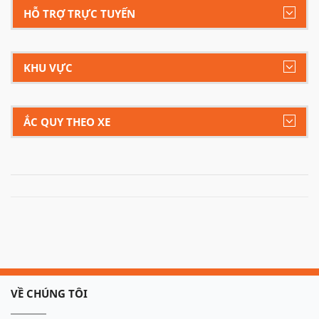
HỖ TRỢ TRỰC TUYẾN
KHU VỰC
ẮC QUY THEO XE
VỀ CHÚNG TÔI