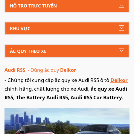
HỖ TRỢ TRỰC TUYẾN
KHU VỰC
ẮC QUY THEO XE
Audi RS5
- Dùng ắc quy
Delkor
- Chúng tôi cung cấp ắc quy xe Audi RS5 ô tô
Delkor
chính hãng, chất lượng cho xe Audi,
ắc quy xe Audi
RS5, The Battery Audi RS5, Audi RS5 Car Battery.