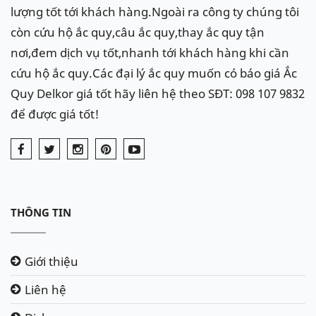
ắc quy xe RS5
lượng tốt tới khách hàng.Ngoài ra công ty chúng tôi
còn cứu hộ ắc quy,câu ắc quy,thay ắc quy tận
Ắc quy
Delkor
cho xe
Audi RS5
:
Din
nơi,đem dịch vụ tốt,nhanh tới khách hàng khi cần
60038
(100Ah)
cứu hộ ắc quy.Các đại lý ắc quy muốn có báo giá Ắc
Quy Delkor giá tốt hãy liên hệ theo SĐT: 098 107 9832
để được giá tốt!
THÔNG TIN
Giới thiệu
Liên hệ