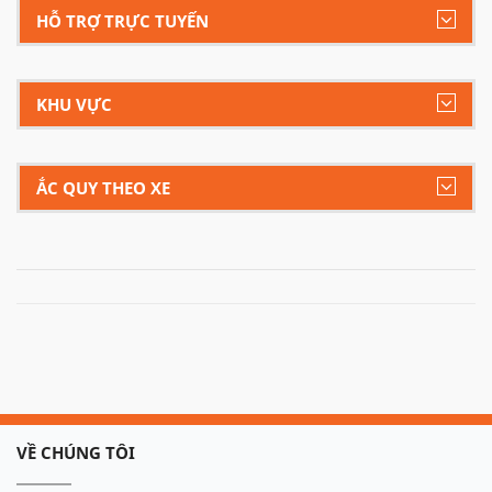
HỖ TRỢ TRỰC TUYẾN
KHU VỰC
ẮC QUY THEO XE
VỀ CHÚNG TÔI