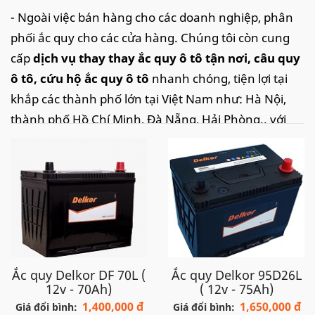
- Ngoài việc bán hàng cho các doanh nghiệp, phân
phối ắc quy cho các cửa hàng. Chúng tôi còn cung
cấp
dịch vụ thay thay ắc quy ô tô tận nơi
, câu quy
ô tô, cứu hộ ắc quy ô tô
nhanh chóng, tiện lợi tại
khắp các thành phố lớn tại Việt Nam như: Hà Nội,
thành phố Hồ Chí Minh, Đà Nẵng, Hải Phòng.. với
tốc độ nhanh chóng và dịch vụ tận tình, chắc chắn
sẽ làm hài lòng quý khách.
Hotline:
098.107.98.32
để được hỗ trợ nhanh
Ắc quy
Delkor
cho xe
Isuzu Dmax
:
80D26L
(70Ah) hoặc
120D31L
(90Ah)
Ắc quy Delkor DF 70L (
Ắc quy Delkor 95D26L
12v - 70Ah)
( 12v - 75Ah)
1,400,000 đ
1,650,000 đ
Giá đổi bình:
Giá đổi bình: