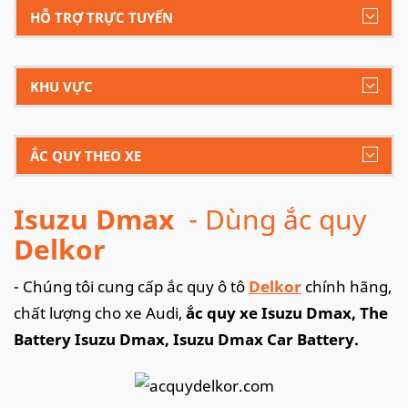
HỖ TRỢ TRỰC TUYẾN
KHU VỰC
ẮC QUY THEO XE
Isuzu Dmax
- Dùng ắc quy
Delkor
- Chúng tôi cung cấp ắc quy ô tô
Delkor
chính hãng,
chất lượng cho xe Audi,
ắc quy xe Isuzu Dmax, The
Battery Isuzu Dmax, Isuzu Dmax Car Battery.