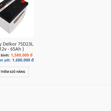
uy Delkor 75D23L
 12v - 65Ah )
1,580,000 đ
 bình:
1,680,000 đ
êm yết:
THÊM GIỎ HÀNG