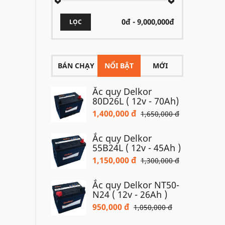
LỌC
BÁN CHẠY
NỔI BẬT
MỚI
Ắc quy Delkor
80D26L ( 12v - 70Ah)
1,400,000 đ
1,650,000 đ
Ắc quy Delkor
55B24L ( 12v - 45Ah )
1,150,000 đ
1,300,000 đ
Ắc quy Delkor NT50-
N24 ( 12v - 26Ah )
950,000 đ
1,050,000 đ