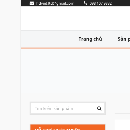
hdviet.ltd@gmail.com
098 107 9832
Trang chủ
Sản 