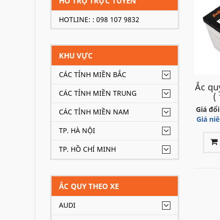
HỖ TRỢ TRỰC TUYẾN
HOTLINE: : 098 107 9832
KHU VỰC
CÁC TỈNH MIỀN BẮC
Ắc q
CÁC TỈNH MIỀN TRUNG
(
Giá đổi
CÁC TỈNH MIỀN NAM
Giá ni
TP. HÀ NỘI
TP. HỒ CHÍ MINH
ẮC QUY THEO XE
AUDI