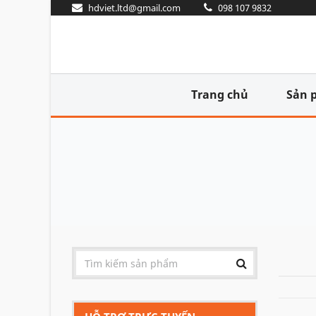
hdviet.ltd@gmail.com
098 107 9832
Trang chủ
Sản 