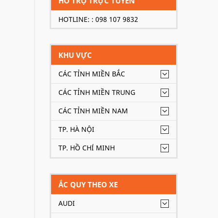
HỖ TRỢ TRỰC TUYẾN
HOTLINE: : 098 107 9832
KHU VỰC
CÁC TỈNH MIỀN BẮC
CÁC TỈNH MIỀN TRUNG
CÁC TỈNH MIỀN NAM
TP. HÀ NỘI
TP. HỒ CHÍ MINH
ẮC QUY THEO XE
AUDI