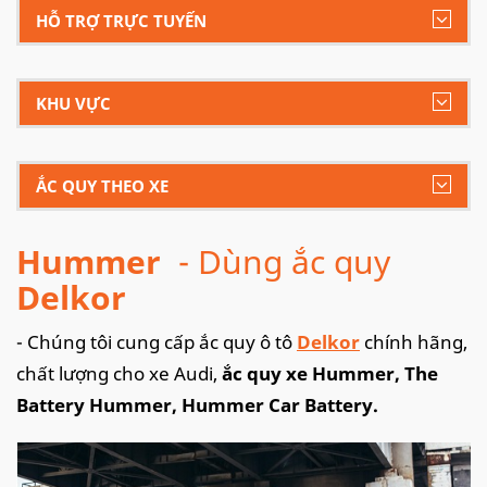
HỖ TRỢ TRỰC TUYẾN
KHU VỰC
ẮC QUY THEO XE
Hummer
- Dùng ắc quy
Delkor
- Chúng tôi cung cấp ắc quy ô tô
Delkor
chính hãng,
chất lượng cho xe Audi,
ắc quy xe Hummer, The
Battery Hummer, Hummer Car Battery.