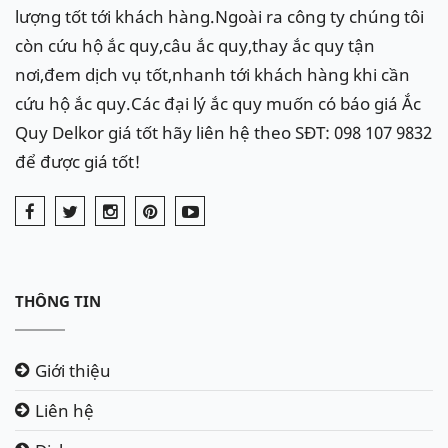
lượng tốt tới khách hàng.Ngoài ra công ty chúng tôi
Hotline:
098.107.98.32
để được hỗ trợ nhanh
còn cứu hộ ắc quy,câu ắc quy,thay ắc quy tận
Ắc quy
Delkor
cho xe
Hummer
:
Din
nơi,đem dịch vụ tốt,nhanh tới khách hàng khi cần
cứu hộ ắc quy.Các đại lý ắc quy muốn có báo giá Ắc
60038
(100Ah)
Quy Delkor giá tốt hãy liên hệ theo SĐT: 098 107 9832
để được giá tốt!
THÔNG TIN
Giới thiệu
Liên hệ