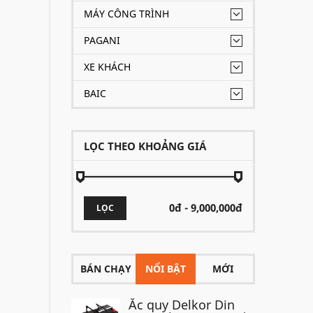
MÁY CÔNG TRÌNH
PAGANI
XE KHÁCH
BAIC
LỌC THEO KHOẢNG GIÁ
LỌC
BÁN CHẠY
NỔI BẬT
MỚI
Ắc quy Delkor Din