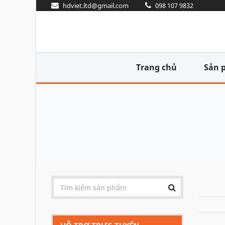
hdviet.ltd@gmail.com
098 107 9832
Trang chủ
Sản 