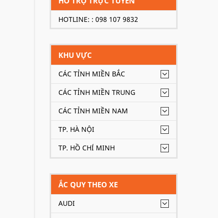
HỖ TRỢ TRỰC TUYẾN
HOTLINE: : 098 107 9832
KHU VỰC
CÁC TỈNH MIỀN BẮC
CÁC TỈNH MIỀN TRUNG
CÁC TỈNH MIỀN NAM
TP. HÀ NỘI
TP. HỒ CHÍ MINH
ẮC QUY THEO XE
AUDI