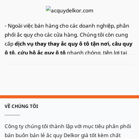
- Ngoài việc bán hàng cho các doanh nghiệp, phân
phối ắc quy cho các cửa hàng. Chúng tôi còn cung
cấp
dịch vụ thay thay ắc quy ô tô tận nơi
, câu quy
ô tô, cứu hộ ắc quy ô tô
nhanh chóng, tiện lợi tại
khắp các thành phố lớn tại Việt Nam như: Hà Nội,
thành phố Hồ Chí Minh, Đà Nẵng, Hải Phòng.. với
tốc độ nhanh chóng và dịch vụ tận tình, chắc chắn
sẽ làm hài lòng quý khách.
Hotline:
098.107.98.32
để được hỗ trợ nhanh
VỀ CHÚNG TÔI
Ắc quy
Delkor
cho xe
Land Rover
Công ty chúng tôi thành lập với mục tiêu phân phối
Defender
:
Din 60038
(100Ah)
bán buôn bán lẻ ắc quy Delkor giá tốt kèm chất