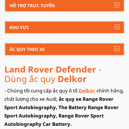
HỖ TRỢ TRỰC TUYẾN
KHU VỰC
ẮC QUY THEO XE
Land Rover Defender
-
Dùng ắc quy
Delkor
- Chúng tôi cung cấp ắc quy ô tô
Delkor
chính hãng,
chất lượng cho xe Audi,
ắc quy xe Range Rover
Sport Autobiography, The Battery Range Rover
Sport Autobiography, Range Rover Sport
Autobiography Car Battery.