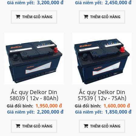
3,200,000 đ
2,450,000 đ
Giá niêm yết:
Giá niêm yết:
sản phẩm ắc quy của thương hiệu
Delkor .
THÊM GIỎ HÀNG
THÊM GIỎ HÀNG
- Hỗ trợ lắp đặt ắc quy xe AUDI tận nơi nhiều khu
vực: Hà Nội - Hải Phòng - Đà Nẵng - TP.HCM....Giao
hàng toàn quốc.
Fanpage
facebook
:
https://www.facebook.com
/
AcquyDelkor.
Hãy liên hệ
:
098.107.98.32
hoặc
0969 705 828
- Để
được tư vấn và lắp đặt tận nơi miễn phí tại nhà!!!
Ắc quy Delkor Din
Ắc quy Delkor Din
58039 ( 12v - 80Ah)
57539 ( 12v - 75Ah)
1,950,000 đ
1,600,000 đ
Delkor rất hân hạnh được phục vụ quý khách!
Giá đổi bình:
Giá đổi bình:
2,200,000 đ
1,850,000 đ
Giá niêm yết:
Giá niêm yết:
THÊM GIỎ HÀNG
THÊM GIỎ HÀNG