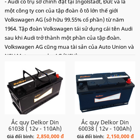
- Audi có trụ sở chính đặt tại Ingolstadt, Đức và là
một công ty con của tập đoàn ô tô lớn thế giới
Volkswagen AG (sở hữu 99.55% cổ phần) từ năm
1964. Tập đoàn Volkswagen tái sử dụng cái tên Audi
sau khi Audi trở thành một phần của tập đoàn.
Volkswagen AG cũng mua tài sản của Auto Union và
NSU Motorenwerke AG (NSU).
- Hiện Audi AG là một trong những hãng xe sang nổi
tiếng thế giới. Hãng cùng Wolkswagen AG sở hữu
rất nhiều những ông lớn tên tuổi trong làng công
nghiệp ô tô như Lamborghini, Porsche, Bentley,
Bugatti, Wolkswagen, Seat và hãng mô tô lừng danh
Ducati.
Ắc quy Delkor Din
Ắc quy Delkor Din
61038 ( 12v - 110Ah)
60038 ( 12v - 100Ah)
Đại lý ắc quy Delkor
chuyên phân
2,850,000 đ
2,150,000 đ
Giá đổi bình:
Giá đổi bình:
phối - bán buôn - bán lẻ các dòng