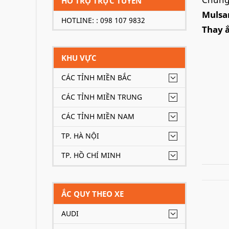
HỖ TRỢ TRỰC TUYẾN
Mulsan
HOTLINE: : 098 107 9832
Thay ắ
KHU VỰC
CÁC TỈNH MIỀN BẮC
CÁC TỈNH MIỀN TRUNG
CÁC TỈNH MIỀN NAM
TP. HÀ NỘI
TP. HỒ CHÍ MINH
ẮC QUY THEO XE
AUDI
Ngoài 