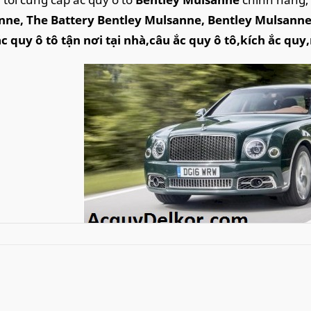
ne, The Battery Bentley Mulsanne, Bentley Mulsanne 
c quy ô tô tận nơi tại nhà,câu ắc quy ô tô,kích ắc quy
Ắc quy xe Bentley Mulsanne - Thay ắc quy xe Ben
việc bán hàng cho các doanh nghiệp, phân phối ắc quy c