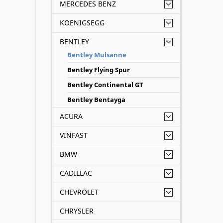
cấp
dị
MERCEDES BENZ
chóng,
KOENIGSEGG
Phòng.
BENTLEY
Hotl
Bentley Mulsanne
Mul
Bentley Flying Spur
Ắc q
Bentley Continental GT
Bentley Bentayga
ACURA
VINFAST
BMW
CADILLAC
CHEVROLET
CHRYSLER