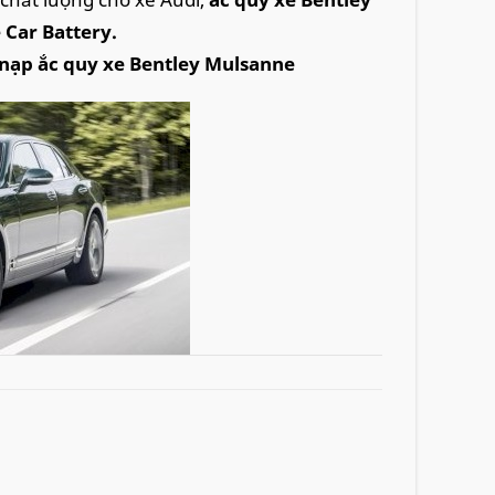
Car Battery.
,nạp ắc quy xe
Bentley Mulsanne
tley Mulsanne tận nơi tại nhà
ho các cửa hàng. Chúng tôi còn cung