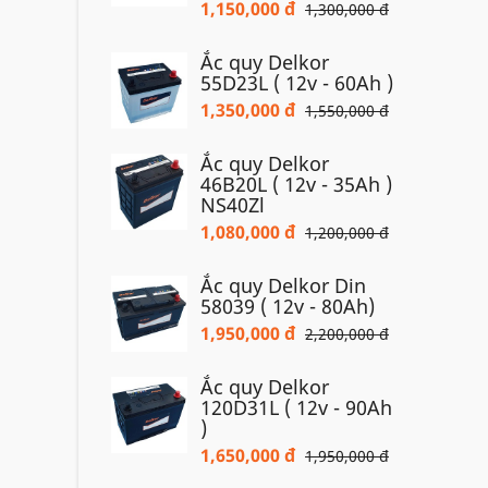
1,150,000 đ
1,300,000 đ
Ắc quy Delkor
55D23L ( 12v - 60Ah )
1,350,000 đ
1,550,000 đ
Ắc quy Delkor
46B20L ( 12v - 35Ah )
NS40Zl
1,080,000 đ
1,200,000 đ
Ắc quy Delkor Din
58039 ( 12v - 80Ah)
1,950,000 đ
2,200,000 đ
Ắc quy Delkor
120D31L ( 12v - 90Ah
)
1,650,000 đ
1,950,000 đ