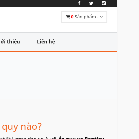
0
Sản phẩm -
iới thiệu
Liên hệ
 quy nào?
chất lượng cho xe Audi,
ắc quy xe Bentley