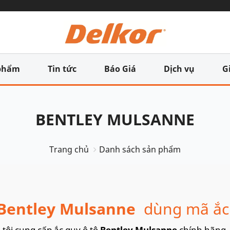
phẩm
Tin tức
Báo Giá
Dịch vụ
G
BENTLEY MULSANNE
Trang chủ
Danh sách sản phẩm
Bentley Mulsanne
dùng mã ắc
tôi cung cấp ắc quy ô tô
Bentley Mulsanne
chính hãng, 