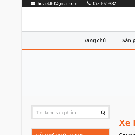
hdviet.ltd@gmail.com
098 107 9832
Trang chủ
Sản 
Xe 
Chúng 