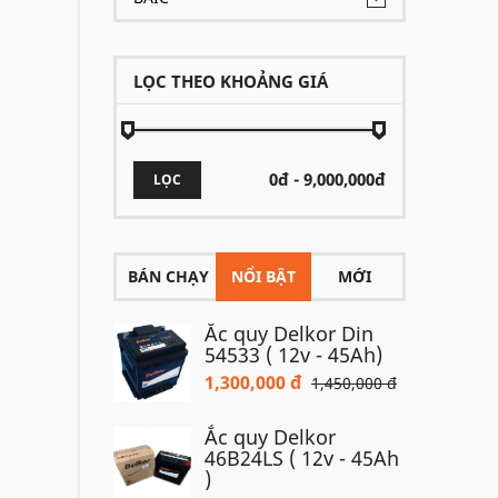
LỌC THEO KHOẢNG GIÁ
LỌC
BÁN CHẠY
NỔI BẬT
MỚI
Ắc quy Delkor Din
54533 ( 12v - 45Ah)
1,300,000 đ
1,450,000 đ
Ắc quy Delkor
46B24LS ( 12v - 45Ah
)