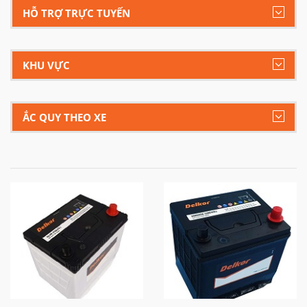
HỖ TRỢ TRỰC TUYẾN
KHU VỰC
ẮC QUY THEO XE