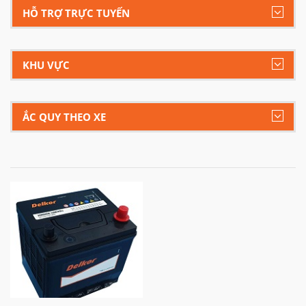
HỖ TRỢ TRỰC TUYẾN
KHU VỰC
ẮC QUY THEO XE