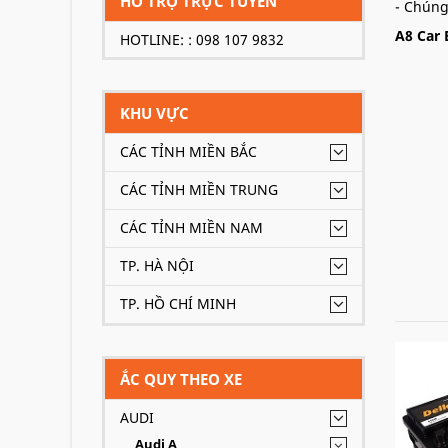
HỖ TRỢ TRỰC TUYẾN
- Chúng
A8 Car 
HOTLINE: : 098 107 9832
KHU VỰC
CÁC TỈNH MIỀN BẮC
CÁC TỈNH MIỀN TRUNG
CÁC TỈNH MIỀN NAM
TP. HÀ NỘI
TP. HỒ CHÍ MINH
ẮC QUY THEO XE
AUDI
Audi A