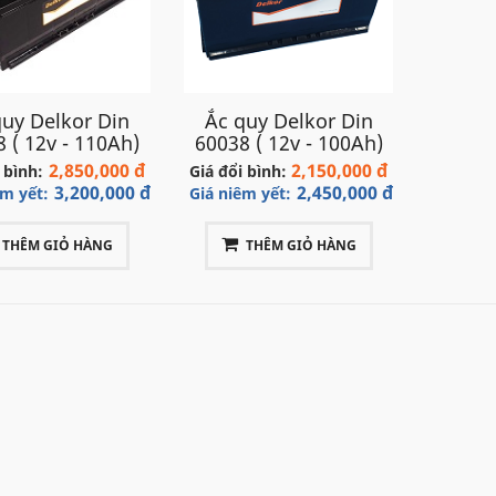
 việc bán hàng cho các doanh nghiệp, phân phối ắc quy cho các c
ô tô tận nơi
, câu quy ô tô, cứu hộ ắc quy ô tô Audi A8
nhanh chóng
 Nội, thành phố Hồ Chí Minh, Đà Nẵng, Hải Phòng.. với tốc độ nhan
ý khách.
quy Delkor Din
Ắc quy Delkor Din
 ( 12v - 110Ah)
60038 ( 12v - 100Ah)
e:
098.107.98.32
hoặc
0969 705 828
để được hỗ trợ nhanh về
2,850,000 đ
2,150,000 đ
 bình:
Giá đổi bình:
3,200,000 đ
2,450,000 đ
êm yết:
Giá niêm yết:
Din 60038
(1
uy
Delkor
cho xe
Audi A8
3.6
:
THÊM GIỎ HÀNG
THÊM GIỎ HÀNG
Din 61038
(
uy
Delkor
cho xe
Audi A8
4.2
: