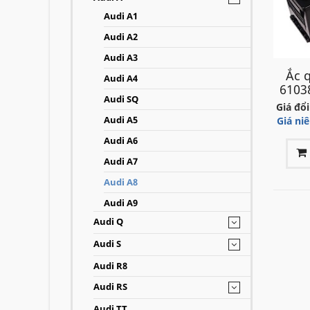
- Ngoài
Audi A1
ắc quy 
Audi A2
như: Hà
Audi A3
lòng qu
Ắc 
Audi A4
61038
Hotlin
Audi SQ
Giá đổi
Audi A5
Giá ni
Ắc q
Audi A6
Audi A7
Ắc q
Audi A8
Audi A9
Audi Q
Audi S
Audi R8
Audi RS
Audi TT