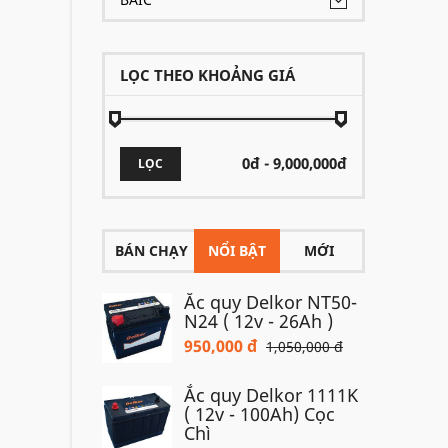
LỌC THEO KHOẢNG GIÁ
LỌC
BÁN CHẠY
NỔI BẬT
MỚI
Ắc quy Delkor NT50-
N24 ( 12v - 26Ah )
950,000 đ
1,050,000 đ
Ắc quy Delkor 1111K
( 12v - 100Ah) Cọc
Chì