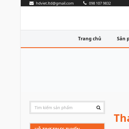
hdviet.ltd@gmail.com
098 107 9832
Trang chủ
Sản 
Th