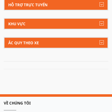
HỖ TRỢ TRỰC TUYẾN
KHU VỰC
ẮC QUY THEO XE
VỀ CHÚNG TÔI