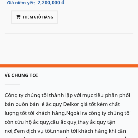
giá cả hợp lý, chắc chắn sẽ làm hài lòng quý khách.
2,200,000 đ
Giá niêm yết:
Hotline:
098.107.98.32
để được hỗ trợ nhanh về
THÊM GIỎ HÀNG
ắc quy xe Mercedes C300
Ắc quy
Delkor
cho xe
Mercedes
C300
:
Din 57539
(75Ah)
VỀ CHÚNG TÔI
Công ty chúng tôi thành lập với mục tiêu phân phối
bán buôn bán lẻ ắc quy Delkor giá tốt kèm chất
lượng tốt tới khách hàng.Ngoài ra công ty chúng tôi
còn cứu hộ ắc quy,câu ắc quy,thay ắc quy tận
nơi,đem dịch vụ tốt,nhanh tới khách hàng khi cần