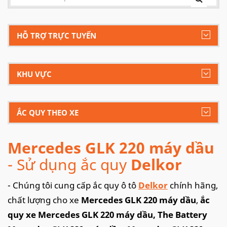
HỖ TRỢ TRỰC TUYẾN
KHU VỰC
ẮC QUY THEO XE
Mercedes GLK 220 máy dầu
- Sử dụng ắc quy
Delkor
- Chúng tôi cung cấp ắc quy ô tô
Delkor
chính hãng,
chất lượng cho xe
Mercedes GLK 220 máy dầu
,
ắc
quy xe Mercedes GLK 220 máy dầu, The Battery