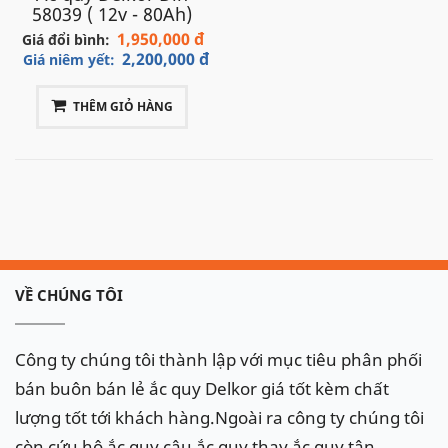
58039 ( 12v - 80Ah)
phối ắc quy cho các cửa hàng. Chúng tôi còn cung
1,950,000 đ
Giá đổi bình:
cấp
dịch vụ thay thay ắc quy ô tô tận nơi, câu quy
2,200,000 đ
Giá niêm yết:
ô tô, cứu hộ ắc quy ô tô Mercedes GLK 220 máy
dầu
nhanh chóng, tiện lợi tại khắp các thành phố
THÊM GIỎ HÀNG
lớn tại Việt Nam như: Hà Nội, thành phố Hồ Chí
Minh, Đà Nẵng, Hải Phòng.. với tốc độ nhanh chóng
và dịch vụ tận tình, chắc chắn sẽ làm hài lòng quý
khách.
Hotline:
098.107.98.32
để được hỗ trợ nhanh về
VỀ CHÚNG TÔI
ắc quy xe Mercedes GLK 220 máy dầu
Ắc quy
Delkor
cho xe
Mercedes GLK
Công ty chúng tôi thành lập với mục tiêu phân phối
220 máy dầu
:
Din 58039
(80Ah)
bán buôn bán lẻ ắc quy Delkor giá tốt kèm chất
lượng tốt tới khách hàng.Ngoài ra công ty chúng tôi
còn cứu hộ ắc quy,câu ắc quy,thay ắc quy tận