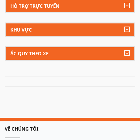
HỖ TRỢ TRỰC TUYẾN
KHU VỰC
ẮC QUY THEO XE
VỀ CHÚNG TÔI