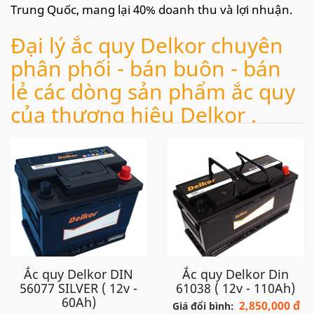
Trung Quốc, mang lại 40% doanh thu và lợi nhuận.
Đại lý ắc quy Delkor chuyên
phân phối - bán buôn - bán
lẻ các dòng sản phẩm ắc quy
của thương hiệu Delkor .
- Hỗ trợ lắp đặt tận nơi nhiều khu vực: Hà Nội - Hải
Phòng - Đà Nẵng - TP.HCM....Giao hàng toàn quốc.
Fanpage
facebook
:
https://www.facebook.com
/
AcquyDelkor.
Hãy liên hệ
:
098.107.98.32
hoặc
0969 705 828
- Để
được tư vấn và lắp đặt tận nơi miễn phí tại nhà!!!
Ắc quy Delkor DIN
Ắc quy Delkor Din
56077 SILVER ( 12v -
61038 ( 12v - 110Ah)
60Ah)
Delkor rất hân hạnh được phục
2,850,000 đ
Giá đổi bình: