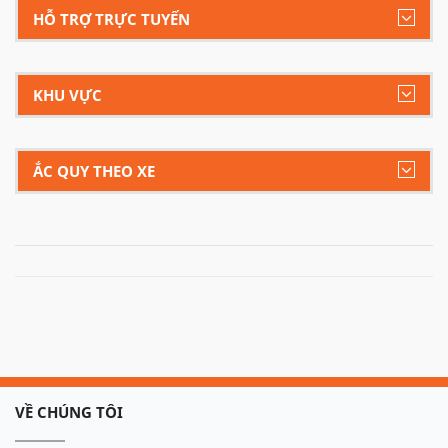
HỖ TRỢ TRỰC TUYẾN
KHU VỰC
ẮC QUY THEO XE
VỀ CHÚNG TÔI