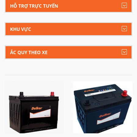
HỖ TRỢ TRỰC TUYẾN
KHU VỰC
ẮC QUY THEO XE