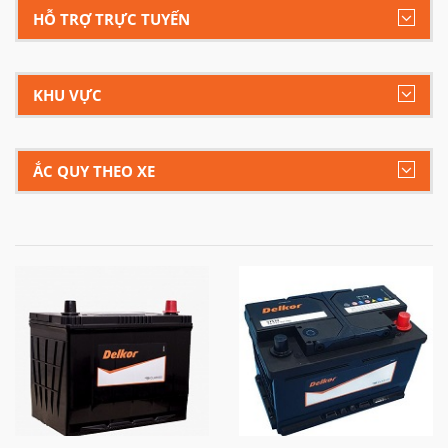
HỖ TRỢ TRỰC TUYẾN
KHU VỰC
ẮC QUY THEO XE