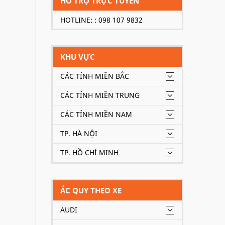
HỖ TRỢ TRỰC TUYẾN
HOTLINE: : 098 107 9832
KHU VỰC
CÁC TỈNH MIỀN BẮC
CÁC TỈNH MIỀN TRUNG
CÁC TỈNH MIỀN NAM
TP. HÀ NỘI
TP. HỒ CHÍ MINH
ẮC QUY THEO XE
AUDI