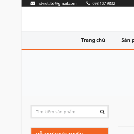
hdviet.ltd@gmail.com
098 107 9832
Trang chủ
Sản 