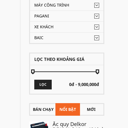
MÁY CÔNG TRÌNH
PAGANI
XE KHÁCH
BAIC
LỌC THEO KHOẢNG GIÁ
LỌC
BÁN CHẠY
NỔI BẬT
MỚI
Ắc quy Delkor