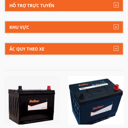
HỖ TRỢ TRỰC TUYẾN
KHU VỰC
ẮC QUY THEO XE