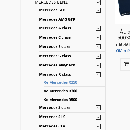
Việt Na
MERCEDES BENZ
lý, chắ
Mercedes GLB
Mercedes AMG GTR
Hotli
Mercedes A class
Ắc 
60038
Ắc q
Mercedes C class
Giá đổi
Mercedes E class
Giá ni
Mercedes G class
Mercedes Maybach
Mercedes R class
Xe Mercedes R350
Xe Mercedes R300
Xe Mercedes R500
Mercedes S class
Mercedes SLK
Mercedes CLA