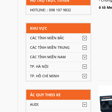
HỖ TRỢ TRỰC TUYẾN
- Chúng
ô tô Me
HOTLINE: : 098 107 9832
KHU VỰC
CÁC TỈNH MIỀN BẮC
CÁC TỈNH MIỀN TRUNG
CÁC TỈNH MIỀN NAM
TP. HÀ NỘI
TP. HỒ CHÍ MINH
ẮC QUY THEO XE
- Ngoài
AUDI
ắc quy 