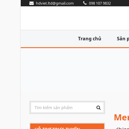
hdviet.ltd@gmail.com
098 107 9832
Trang chủ
Sản 
Mer