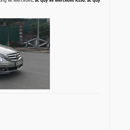
dòng xe Mercedes
, ắc quy xe Mercedes R350, ắc quy
ercedes R350 tận nơi tại nhà
ửa hàng. Chúng tôi còn cung cấp
dịch vụ thay thay
h chóng, tiện lợi tại khắp các thành phố lớn tại