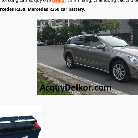
 tôi cung cấp ắc quy ô tô
Delkor
chính hãng, chất lượng cao cho 
rcedes R350, Mercedes R350 car battery.
Ắc quy xe Mercedes R350 - Thay ắc quy xe ô tô M
 việc bán hàng cho các doanh nghiệp, phân phối ắc quy cho các c
ô tô tận nơi, câu quy ô tô, cứu hộ ắc quy ô tô Mercedes R350
nhan