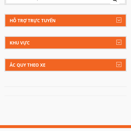
HỖ TRỢ TRỰC TUYẾN
KHU VỰC
ẮC QUY THEO XE