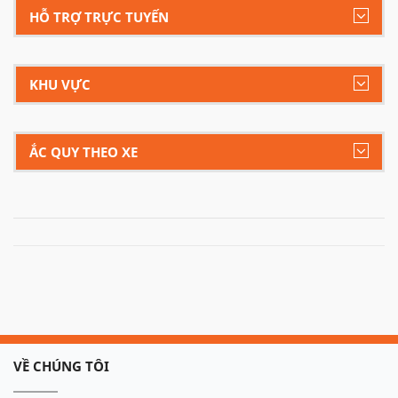
HỖ TRỢ TRỰC TUYẾN
KHU VỰC
ẮC QUY THEO XE
VỀ CHÚNG TÔI