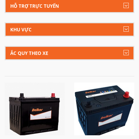
HỖ TRỢ TRỰC TUYẾN
KHU VỰC
ẮC QUY THEO XE