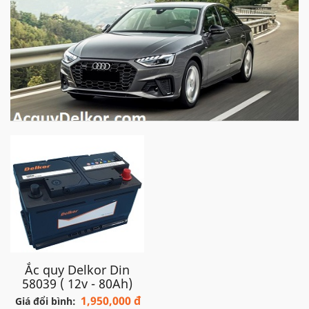
Ảnh xe Audi A4 - Ắc quy Delkor
- Ngoài việc bán hàng cho các doanh nghiệp, phân phối ắc
quy cho các cửa hàng. Chúng tôi còn cung cấp
dịch vụ thay
thay ắc quy ô tô tận nơi
, câu quy ô tô, cứu hộ ắc quy ô tô
Audi A4
nhanh chóng, tiện lợi tại khắp các thành phố lớn tại
Ắc quy Delkor Din
Việt Nam như: Hà Nội, thành phố Hồ Chí Minh, Đà Nẵng, Hải
58039 ( 12v - 80Ah)
Phòng.. với tốc độ nhanh chóng và dịch vụ tận tình, chắc
1,950,000 đ
Giá đổi bình: