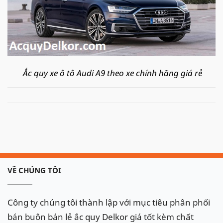
Ắc quy xe ô tô Audi A9 theo xe chính hãng giá rẻ
- Ngoài việc bán hàng cho các doanh nghiệp, phân
phối ắc quy cho các cửa hàng. Chúng tôi còn cung
cấp
dịch vụ thay thay ắc quy ô tô tận nơi, câu quy
ô tô, cứu hộ ắc quy ô tô Audi A9
nhanh chóng, tiện
lợi tại khắp các thành phố lớn tại Việt Nam như: Hà
Nội, thành phố Hồ Chí Minh, Đà Nẵng, Hải Phòng..
VỀ CHÚNG TÔI
với tốc độ nhanh chóng và dịch vụ tận tình, chắc
chắn sẽ làm hài lòng quý khách.
Công ty chúng tôi thành lập với mục tiêu phân phối
bán buôn bán lẻ ắc quy Delkor giá tốt kèm chất