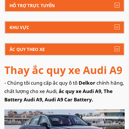
HỖ TRỢ TRỰC TUYẾN
KHU VỰC
ẮC QUY THEO XE
Thay ắc quy xe Audi A9
- Chúng tôi cung cấp ắc quy ô tô
Delkor
chính hãng,
chất lượng cho xe Audi,
ắc quy xe Audi A9, The
Battery Audi A9, Audi A9 Car Battery.