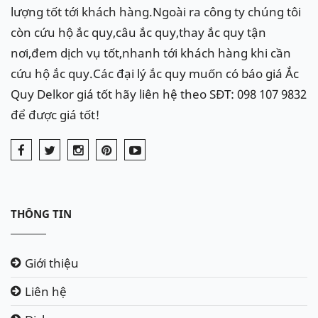
Hotline:
098.107.98.32
hoặc
0969 705 828
để được hỗ
lượng tốt tới khách hàng.Ngoài ra công ty chúng tôi
trợ nhanh về ắc quy xe Audi A9
còn cứu hộ ắc quy,câu ắc quy,thay ắc quy tận
nơi,đem dịch vụ tốt,nhanh tới khách hàng khi cần
Ắc quy
Delkor
cho xe
Audi A9
:
Din 61038
(110Ah cọc
cứu hộ ắc quy.Các đại lý ắc quy muốn có báo giá Ắc
L )
Quy Delkor giá tốt hãy liên hệ theo SĐT: 098 107 9832
để được giá tốt!
THÔNG TIN
Giới thiệu
Liên hệ