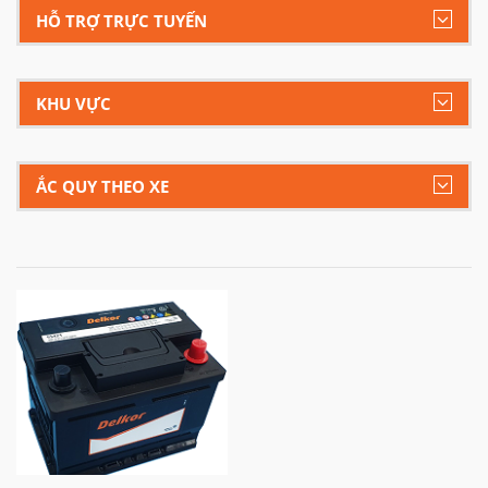
HỖ TRỢ TRỰC TUYẾN
KHU VỰC
ẮC QUY THEO XE