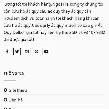
phân phối - bán buôn - bán
lượng tốt tới khách hàng.Ngoài ra công ty chúng tôi
lẻ các dòng sản phẩm ắc quy
còn cứu hộ ắc quy,câu ắc quy,thay ắc quy tận
của thương hiệu Delkor .
nơi,đem dịch vụ tốt,nhanh tới khách hàng khi cần
cứu hộ ắc quy.Các đại lý ắc quy muốn có báo giá Ắc
- Hỗ trợ lắp đặt tận nơi nhiều khu vực: Hà Nội - Hải
Quy Delkor giá tốt hãy liên hệ theo SĐT: 098 107 9832
Phòng - Đà Nẵng - TP.HCM....Giao hàng toàn quốc.
để được giá tốt!
Fanpage
facebook
:
https://www.facebook.com
/
AcquyDelkor.
Hãy liên hệ
:
098.107.98.32
hoặc
0969 705 828
- Để
được tư vấn và lắp đặt tận nơi miễn phí tại nhà!!!
THÔNG TIN
Delkor rất hân hạnh được phục
Giới thiệu
vụ quý khách!
Liên hệ