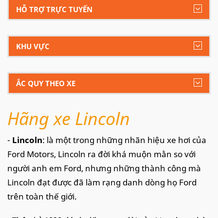
HỖ TRỢ TRỰC TUYẾN
KHU VỰC
ẮC QUY THEO XE
Hãng xe Lincoln
-
Lincoln
: là một trong những nhãn hiệu xe hơi của
Ford Motors, Lincoln ra đời khá muộn mằn so với
người anh em Ford, nhưng những thành công mà
Lincoln đạt được đã làm rạng danh dòng họ Ford
trên toàn thế giới.