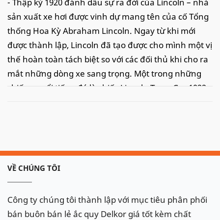
- Thập kỷ 1920 đánh dấu sự ra đời của Lincoln – nhà
sản xuất xe hơi được vinh dự mang tên của cố Tổng
thống Hoa Kỳ Abraham Lincoln. Ngay từ khi mới
được thành lập, Lincoln đã tạo được cho mình một vị
thế hoàn toàn tách biệt so với các đối thủ khi cho ra
mắt những dòng xe sang trọng. Một trong những
chiếc xe nổi tiếng đó là chiếc Lincoln Town Car 1922,
chiếc xe được sản xuất dành riêng cho Henry Ford
(Chủ tịch sáng lập của tập đoàn Ford Motors).
- Chỉ trong vòng 2 năm sau đó, Lincoln đã trở thành
lựa chọn hàng đầu của những người nổi tiếng và
những gia đình quý tộc, trong đó phải kể đến
VỀ CHÚNG TÔI
Thomas Edison, W.C. Fields và Herbert Hoover.
Công ty chúng tôi thành lập với mục tiêu phân phối
Đại lý ắc quy Delkor chuyên
bán buôn bán lẻ ắc quy Delkor giá tốt kèm chất