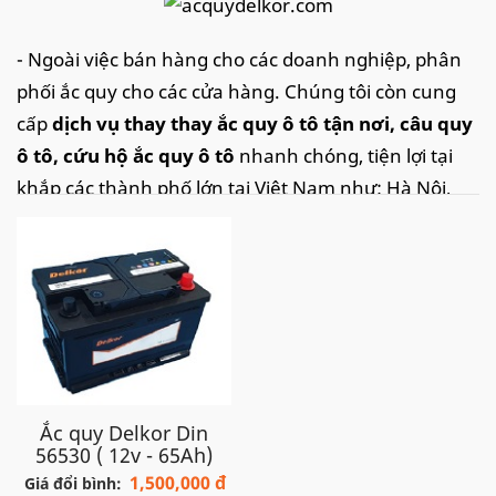
- Ngoài việc bán hàng cho các doanh nghiệp, phân
phối ắc quy cho các cửa hàng. Chúng tôi còn cung
cấp
dịch vụ thay thay ắc quy ô tô tận nơi
, câu quy
ô tô, cứu hộ ắc quy ô tô
nhanh chóng, tiện lợi tại
khắp các thành phố lớn tại Việt Nam như: Hà Nội,
thành phố Hồ Chí Minh, Đà Nẵng, Hải Phòng.. với
tốc độ nhanh chóng và dịch vụ tận tình, chắc chắn
sẽ làm hài lòng quý khách.
Hotline:
098.107.98.32
để được hỗ trợ nhanh
Ắc quy
Delkor
cho xe
Renault
Ắc quy Delkor Din
Fluence
:
Din 5
6530
(65Ah) hoặc
Din
56530 ( 12v - 65Ah)
57539
(75Ah)
1,500,000 đ
Giá đổi bình: