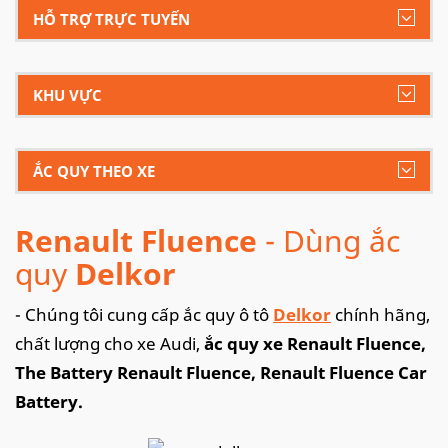
HỖ TRỢ TRỰC TUYẾN
KHU VỰC
ẮC QUY THEO XE
Renault Fluence
- Dùng ắc
quy
Delkor
- Chúng tôi cung cấp ắc quy ô tô
Delkor
chính hãng,
chất lượng cho xe Audi,
ắc quy xe Renault Fluence,
The Battery Renault Fluence, Renault Fluence Car
Battery.