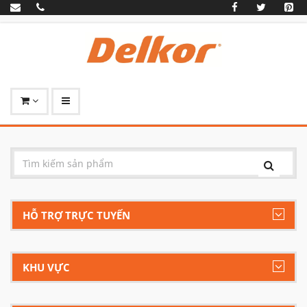
HỖ TRỢ TRỰC TUYẾN
KHU VỰC