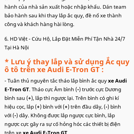
hành của nhà sản xuất hoặc nhập khẩu. Dán team
bảo hành sau khi thay lắp ắc quy, đề nổ xe thành
công và khách hàng hài lòng.
6. HD Việt - Cứu Hộ, Lắp Đặt Miễn Phí Tận Nhà 24/7
Tại Hà Nội
* Lưu ý thay lắp và sử dụng Ắc quy
ô tô trên xe Audi E-Tron GT :
- Tuân thủ nguyên tắc tháo lắp bình ắc quy
xe Audi
E-Tron GT
. Tháo cực Âm bình (
-
) trước cực Dương
bình sau (
+
), lắp thì ngược lại. Trên bình có ghi kí
hiệu cọc, lắp (
+
) bình với (
+
) trên đầu dây, (
-
) bình
với (
-
) dây. Không được lắp ngược cực bình, lắp
ngược cực gây ra sự cố hỏng hóc các thiết bị điện
trên xe
xe Audi E-Tron GT
.