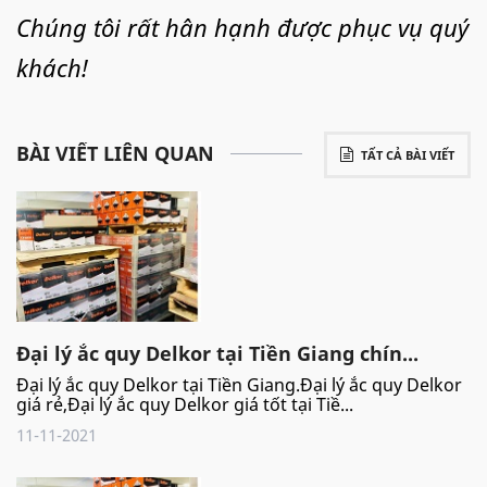
Chúng tôi rất hân hạnh được phục vụ quý
khách!
BÀI VIẾT LIÊN QUAN
TẤT CẢ BÀI VIẾT
Đại lý ắc quy Delkor tại Tiền Giang chín...
Đại lý ắc quy Delkor tại Tiền Giang.Đại lý ắc quy Delkor
giá rẻ,Đại lý ắc quy Delkor giá tốt tại Tiề...
11-11-2021