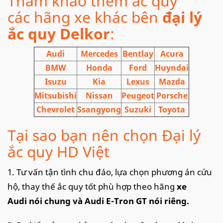
Tham khảo thêm ắc quy
các hãng xe khác bên
đại lý
ắc quy Delkor
:
Audi
Mercedes
Bentlay
Acura
BMW
Honda
Ford
Huyndai
Isuzu
Kia
Lexus
Mazda
Mitsubishi
Nissan
Peugeot
Porsche
Chevrolet
Ssangyong
Suzuki
Toyota
Tại sao bạn nên chọn Đại lý
ắc quy HD Việt
1. Tư vấn tận tình chu đáo, lựa chọn phương án cứu
hộ, thay thế ắc quy tốt phù hợp theo hãng
xe
Audi nói chung và Audi E-Tron GT nói riêng.