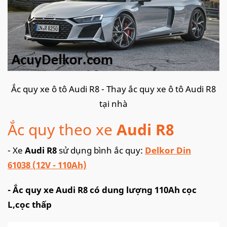
Ắc quy xe ô tô Audi R8 - Thay ắc quy xe ô tô Audi R8
tại nhà
Ắc quy theo xe
Audi R8
- Xe
Audi R8
sử dụng bình ắc quy:
Delkor Din
61038 (12V - 110Ah)
- Ắc quy xe Audi R8 có dung lượng 110Ah cọc
L,cọc thấp