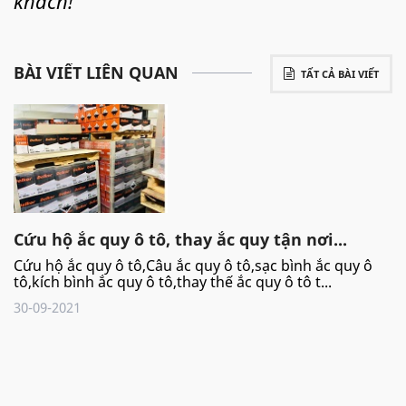
khách!
BÀI VIẾT LIÊN QUAN
TẤT CẢ BÀI VIẾT
Cứu hộ ắc quy ô tô, thay ắc quy tận nơi...
Cứu hộ ắc quy ô tô,Câu ắc quy ô tô,sạc bình ắc quy ô
tô,kích bình ắc quy ô tô,thay thế ắc quy ô tô t...
30-09-2021