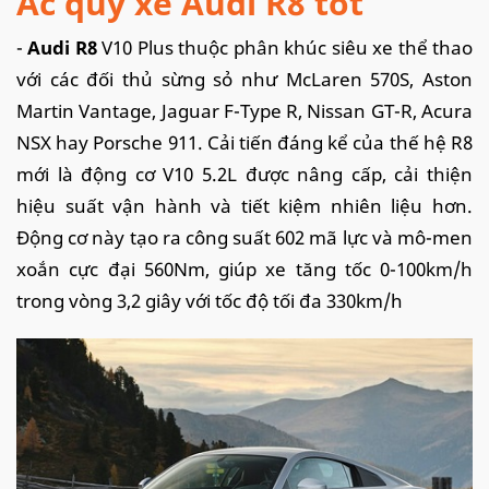
Ắc quy xe Audi R8 tốt
-
Audi R8
V10 Plus thuộc phân khúc siêu xe thể thao
với các đối thủ sừng sỏ như McLaren 570S, Aston
Martin Vantage, Jaguar F-Type R, Nissan GT-R, Acura
NSX hay Porsche 911. Cải tiến đáng kể của thế hệ R8
mới là động cơ V10 5.2L được nâng cấp, cải thiện
hiệu suất vận hành và tiết kiệm nhiên liệu hơn.
Động cơ này tạo ra công suất 602 mã lực và mô-men
xoắn cực đại 560Nm, giúp xe tăng tốc 0-100km/h
trong vòng 3,2 giây với tốc độ tối đa 330km/h