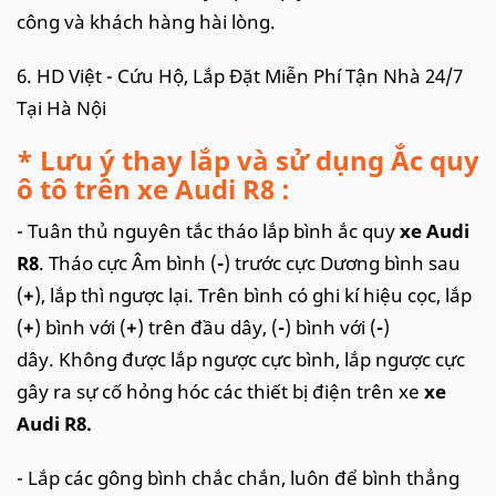
công và khách hàng hài lòng.
6. HD Việt - Cứu Hộ, Lắp Đặt Miễn Phí Tận Nhà 24/7
Tại Hà Nội
* Lưu ý thay lắp và sử dụng Ắc quy
ô tô trên xe Audi R8 :
- Tuân thủ nguyên tắc tháo lắp bình ắc quy
xe Audi
R8
. Tháo cực Âm bình (
-
) trước cực Dương bình sau
(
+
), lắp thì ngược lại. Trên bình có ghi kí hiệu cọc, lắp
(
+
) bình với (
+
) trên đầu dây, (
-
) bình với (
-
)
dây. Không được lắp ngược cực bình, lắp ngược cực
gây ra sự cố hỏng hóc các thiết bị điện trên xe
xe
Audi R8.
- Lắp các gông bình chắc chắn, luôn để bình thẳng