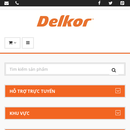
HỖ TRỢ TRỰC TUYẾN
KHU VỰC