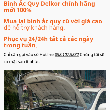
Bình Ắc Quy Delkor chính hãng
mới 100%
Mua lại bình ắc quy cũ với giá cao
để hỗ trợ khách hàng.
Phục vụ 24/24h tất cả các ngày
trong tuần
.
Chỉ cần gọi vào số Hotline
098.107.9832
Chúng tôi sẽ
có mặt sau ít phút.