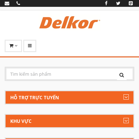
HỖ TRỢ TRỰC TUYẾN
KHU VỰC