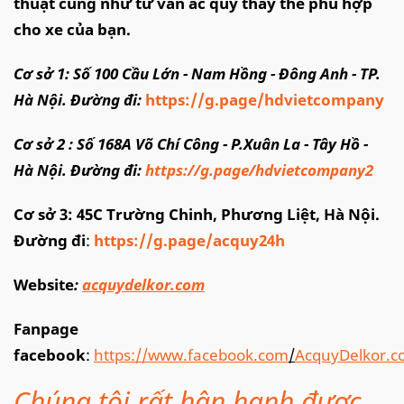
thuật cũng như tư vấn ắc quy thay thế phù hợp
cho xe của bạn.
Cơ sở 1: Số 100 Cầu Lớn - Nam Hồng - Đông Anh - TP.
Hà Nội. Đường đi:
https://g.page/hdvietcompany
Cơ sở 2 : Số 168A Võ Chí Công - P.Xuân La - Tây Hồ -
Hà Nội. Đường đi:
https://g.page/hdvietcompany2
Cơ sở 3: 45C Trường Chinh, Phương Liệt, Hà Nội.
Đường đi
:
https://g.page/acquy24h
Website
:
acquydelkor.com
Fanpage
facebook
:
https://www.facebook.com
/
AcquyDelkor.
Chúng tôi rất hân hạnh được