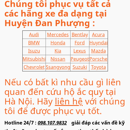
Chúng tôi phục vụ tất cả
các hãng xe đa dạng tại
Huyện Đan Phượng :
Audi
Mercedes
Bentlay
Acura
BMW
Honda
Ford
Huyndai
Isuzu
Kia
Lexus
Mazda
Mitsubishi
Nissan
Peugeot
Porsche
Chevrolet
Ssangyong
Suzuki
Toyota
Nếu có bất kì nhu cầu gì liên
quan đến cứu hộ ắc quy tại
Hà Nội. Hãy
liên hệ
với chúng
tôi để được phục vụ tốt.
Hotline 24/7 :
098.107.9832
giải đáp các vấn đề kỹ