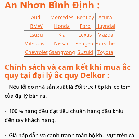
An Nhơn Bình Định
:
Audi
Mercedes
Bentlay
Acura
BMW
Honda
Ford
Huyndai
Isuzu
Kia
Lexus
Mazda
Mitsubishi
Nissan
Peugeot
Porsche
Chevrolet
Ssangyong
Suzuki
Toyota
Chính sách và cam kết khi mua ắc
quy tại đại lý ắc quy Delkor :
- Nếu lỗi do nhà sản xuất là đổi trực tiếp khi có tem
của đại lý bán ra.
- 100 % hàng đều đạt tiêu chuẩn hàng đầu khiu
đến tay khách hàng.
- Giá hấp dẫn và cạnh tranh toàn bộ khu vực trên cả