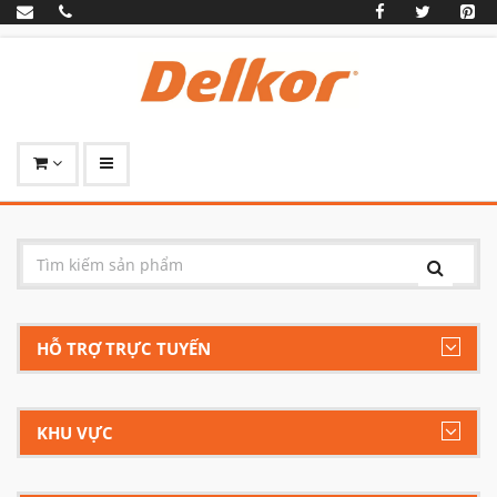
HỖ TRỢ TRỰC TUYẾN
KHU VỰC