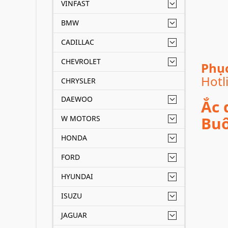
VINFAST
BMW
CADILLAC
CHEVROLET
Phục
Hotl
CHRYSLER
DAEWOO
Ắc 
Buô
W MOTORS
HONDA
FORD
HYUNDAI
ISUZU
JAGUAR