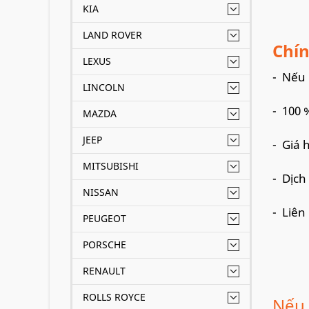
KIA
LAND ROVER
Chín
LEXUS
- Nếu l
LINCOLN
- 100 
MAZDA
JEEP
- Giá 
MITSUBISHI
- Dịch
NISSAN
- Liên
PEUGEOT
PORSCHE
RENAULT
ROLLS ROYCE
Nếu 