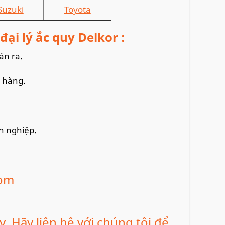
Suzuki
Toyota
ại lý ắc quy Delkor :
án ra.
 hàng.
ên nghiệp.
y. Hãy liên hệ với chúng tôi để