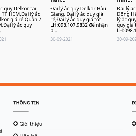
ắc quy Delkor tại
Đại lý ắc quy Delkor Hậu
Đại lý ắ
 TP HCM,Đại lý ắc
Giang. Đại lý ắc quy giá
Đông Hà
lkor giá rẻ Quận 7
rẻ,Đại lý ắc quy giá tốt
lý ắc quy
,Đại lý ắc quy
LH:098.107.9832 để nhận
quy giá 
.
b...
LH:098.1
021
30-09-2021
30-09-20
THÔNG TIN
Đ
Giới thiệu
iá
Liên hệ