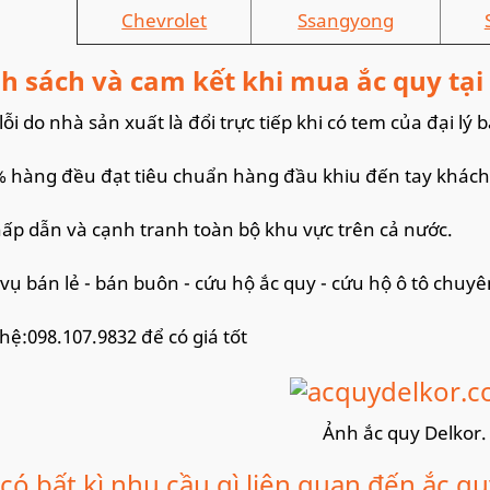
Chevrolet
Ssangyong
h sách và cam kết khi mua ắc quy tại đ
ỗi do nhà sản xuất là đổi trực tiếp khi có tem của đại lý b
% hàng đều đạt tiêu chuẩn hàng đầu khiu đến tay khách
hấp dẫn và cạnh tranh toàn bộ khu vực trên cả nước.
 vụ bán lẻ - bán buôn - cứu hộ ắc quy - cứu hộ ô tô chuy
 hệ:098.107.9832 để có giá tốt
Ảnh ắc quy Delkor.
có bất kì nhu cầu gì liên quan đến ắc qu