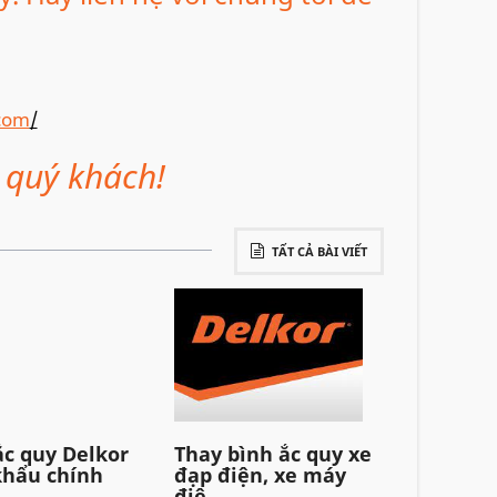
com
/
 quý khách!
TẤT CẢ BÀI VIẾT
ắc quy Delkor
Thay bình ắc quy xe
hẩu chính
đạp điện, xe máy
điệ...