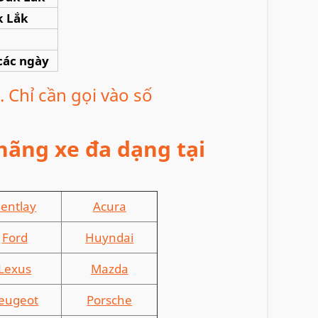
k Lắk
ả các ngày
. Chỉ cần gọi vào số
hãng xe đa dạng tại
entlay
Acura
Ford
Huyndai
Lexus
Mazda
eugeot
Porsche