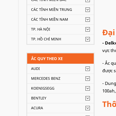
CÁC TỈNH MIỀN TRUNG
CÁC TỈNH MIỀN NAM
TP. HÀ NỘI
Đại
TP. HỒ CHÍ MINH
- Delk
vực t
ẮC QUY THEO XE
- Ắc q
AUDI
được s
MERCEDES BENZ
- Dung
KOENIGSEGG
100ah,
BENTLEY
Thô
ACURA