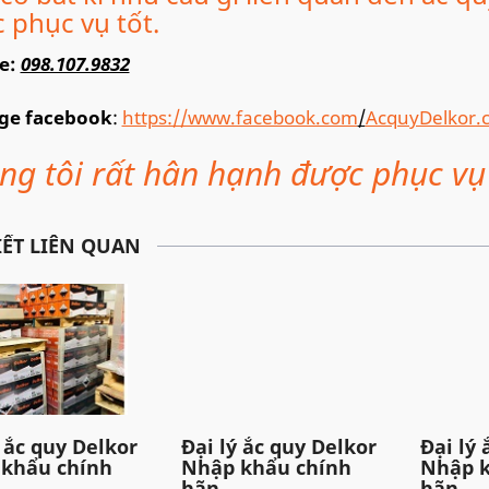
 phục vụ tốt.
ne:
098.107.9832
ge facebook
:
https://www.facebook.com
/
AcquyDelkor.
ng tôi rất hân hạnh được phục vụ
IẾT LIÊN QUAN
ý ắc quy Delkor
Đại lý ắc quy Delkor
Đại lý 
khẩu chính
Nhập khẩu chính
Nhập k
hãn...
hãn...