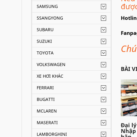
được
SAMSUNG
Hotli
SSANGYONG
SUBARU
Fanpa
SUZUKI
Chú
TOYOTA
VOLKSWAGEN
BÀI V
XE HƠI KHÁC
FERRARI
BUGATTI
MCLAREN
MASERATI
Đại l
Nhập 
LAMBORGHINI
hãn...