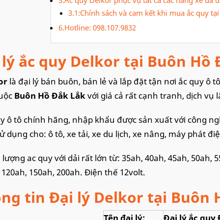
3.1:Chính sách và cam kết khi mua ắc quy tại
6.Hotline: 098.107.9832
 lý ắc quy Delkor tại Buôn Hồ
or
là đại lý bán buôn, bán lẻ và lắp đặt tận nơi ắc quy ô
huộc
Buôn Hồ Đắk Lắk
với giá cả rất cạnh tranh, dịch vụ l
uy ô tô chính hãng, nhập khẩu được sản xuất với công n
ử dụng cho: ô tô, xe tải, xe du lịch, xe nâng, máy phát đ
 lượng ac quy với dải rất lớn từ: 35ah, 40ah, 45ah, 50ah, 
 120ah, 150ah, 200ah. Điện thế 12volt.
ng tin Đại lý Delkor tại Buôn
Tên đại lý:
Đại lý ắc quy