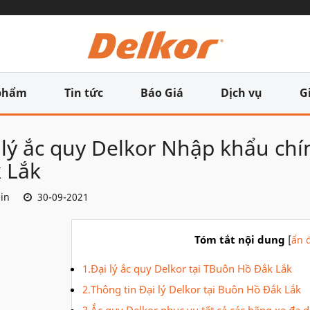
phẩm
Tin tức
Báo Giá
Dịch vụ
G
 lý ắc quy Delkor Nhập khẩu ch
 Lắk
in
30-09-2021
Tóm tắt nội dung
[
ẩn đ
1.Đại lý ắc quy Delkor tại TBuôn Hồ Đắk Lắk
2.Thông tin Đại lý Delkor tại Buôn Hồ Đắk Lắk
3.Ắc quy Delkor phục vụ tất cả các hãng xe đa