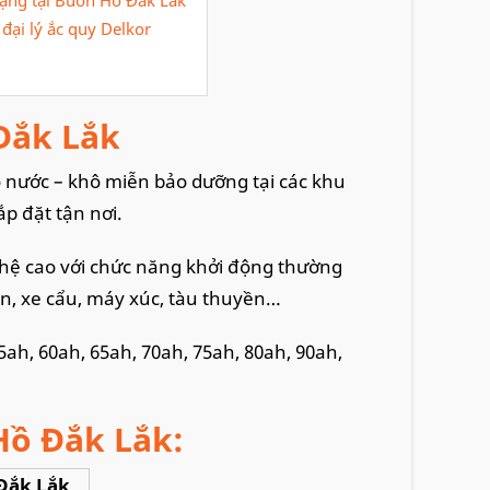
 đại lý ắc quy Delkor
 Đắk Lắk
 tô nước – khô miễn bảo dưỡng tại các khu
ắp đặt tận nơi.
ghệ cao với chức năng khởi động thường
iện, xe cẩu, máy xúc, tàu thuyền…
55ah, 60ah, 65ah, 70ah, 75ah, 80ah, 90ah,
 Hồ Đắk Lắk:
 Đắk Lắk