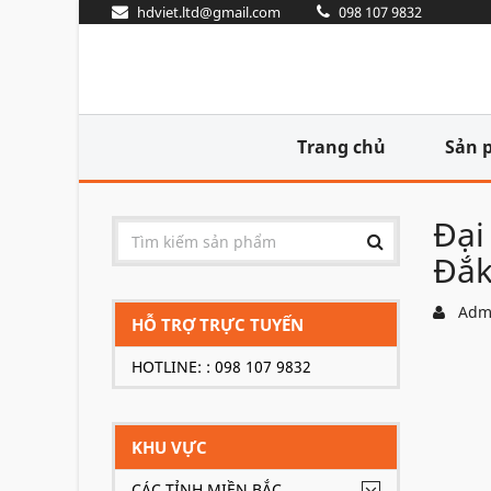
hdviet.ltd@gmail.com
098 107 9832
Trang chủ
Sản 
Đại
Đắk
Adm
HỖ TRỢ TRỰC TUYẾN
HOTLINE: : 098 107 9832
KHU VỰC
CÁC TỈNH MIỀN BẮC