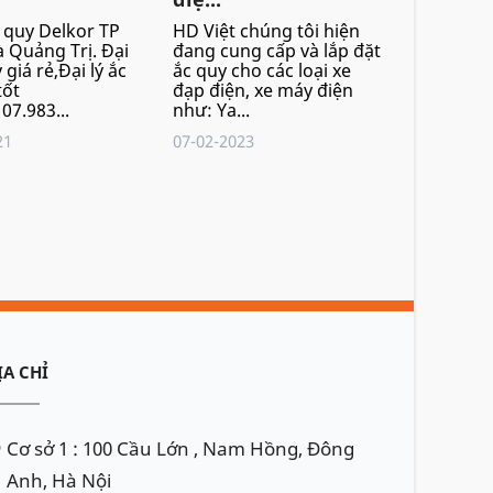
c quy Delkor TP
HD Việt chúng tôi hiện
 Quảng Trị. Đại
đang cung cấp và lắp đặt
 giá rẻ,Đại lý ắc
ắc quy cho các loại xe
tốt
đạp điện, xe máy điện
07.983...
như: Ya...
21
07-02-2023
ỊA CHỈ
Cơ sở 1 : 100 Cầu Lớn , Nam Hồng, Đông
Anh, Hà Nội