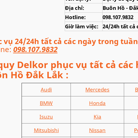
Địa chỉ:
Buôn Hồ - Đắ
Hotline:
098.107.9832
Giờ làm việc:
24/24h tất c
 vụ 24/24h tất cả các ngày trong tuần
ine:
098.107.9832
quy Delkor phục vụ tất cả các 
n Hồ Đắk Lắk
:
Audi
Mercedes
B
BMW
Honda
Isuzu
Kia
Mitsubishi
Nissan
P