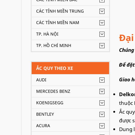
CÁC TỈNH MIỀN TRUNG
CÁC TỈNH MIỀN NAM
TP. HÀ NỘI
Đại
TP. HỒ CHÍ MINH
Chúng 
Để đặt
ẮC QUY THEO XE
Giao h
AUDI
MERCEDES BENZ
Delko
thuộc
KOENIGSEGG
Ắc quy
BENTLEY
được s
ACURA
Dung l