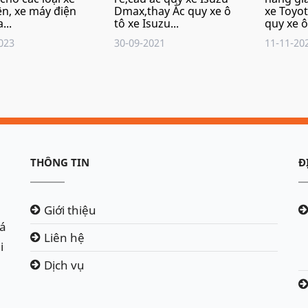
ện, xe máy điện
Dmax,thay Ắc quy xe ô
xe Toyo
...
tô xe Isuzu...
quy xe ô 
023
30-09-2021
11-11-20
THÔNG TIN
Đ
Giới thiệu
iá
Liên hệ
i
Dịch vụ