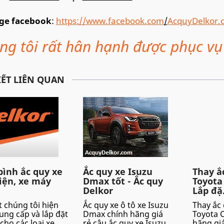
ge facebook
:
https://www.facebook.com
/
AcquyDelkor.
ng tôi rất hân hạnh được phục vụ
IẾT LIÊN QUAN
bình ắc quy xe
Ắc quy xe Isuzu
Thay ắ
iện, xe máy
Dmax tốt - Ắc quy
Toyota
Delkor
Lắp đặ.
t chúng tôi hiện
Ắc quy xe ô tô xe Isuzu
Thay ắc 
ung cấp và lắp đặt
Dmax chính hãng giá
Toyota 
cho các loại xe
rẻ,câu ắc quy xe Isuzu
hãng giá