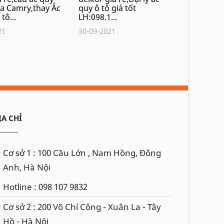
ta Camry,thay Ắc
quy ô tô giá tốt
tô...
LH:098.1...
21
30-09-2021
ỊA CHỈ
Cơ sở 1 : 100 Cầu Lớn , Nam Hồng, Đông
Anh, Hà Nội
Hotline : 098 107 9832
Cơ sở 2 : 200 Võ Chí Công - Xuân La - Tây
Hồ - Hà Nội