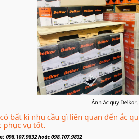
Ảnh ắc quy Delkor.
có bất kì nhu cầu gì liên quan đến ắc qu
 phục vụ tốt.
ne:
098.107.9832
hoặc
098.107.9832