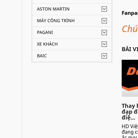
ASTON MARTIN
Fanpa
MÁY CÔNG TRÌNH
Chú
PAGANI
XE KHÁCH
BÀI V
BAIC
Thay 
đạp đ
điệ...
HD Việ
đang c
ắc quy 