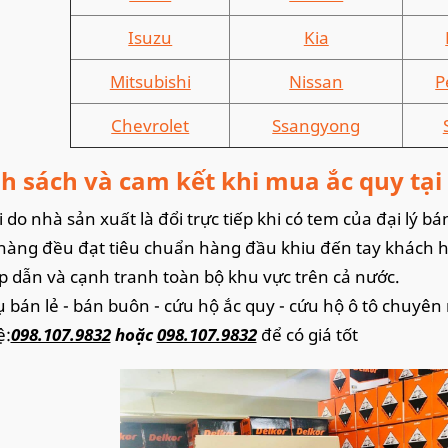
Isuzu
Kia
Mitsubishi
Nissan
P
Chevrolet
Ssangyong
h sách và cam kết khi mua ắc quy tại đ
 do nhà sản xuất là đổi trực tiếp khi có tem của đại lý bá
hàng đều đạt tiêu chuẩn hàng đầu khiu đến tay khách 
p dẫn và cạnh tranh toàn bộ khu vực trên cả nước.
ụ bán lẻ - bán buôn - cứu hộ ắc quy - cứu hộ ô tô chuyên
ệ:
098.107.9832
hoặc
098.107.9832
để có giá tốt