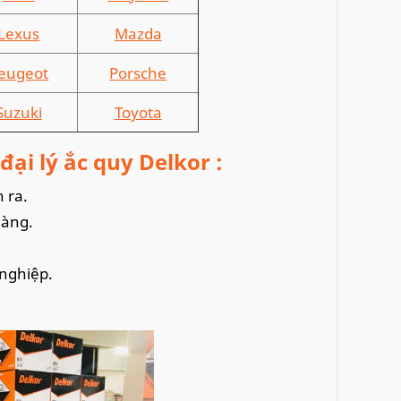
Lexus
Mazda
eugeot
Porsche
Suzuki
Toyota
ại lý ắc quy Delkor :
n ra.
hàng.
 nghiệp.