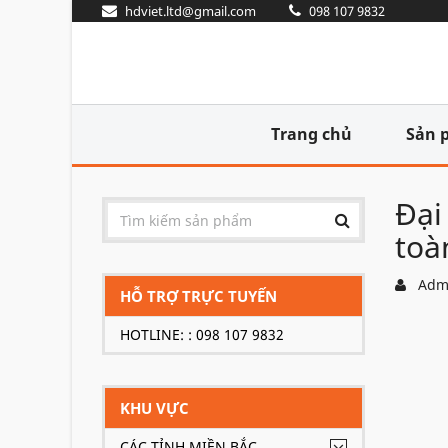
hdviet.ltd@gmail.com
098 107 9832
Trang chủ
Sản 
Đại
toà
Adm
HỖ TRỢ TRỰC TUYẾN
HOTLINE: : 098 107 9832
KHU VỰC
CÁC TỈNH MIỀN BẮC