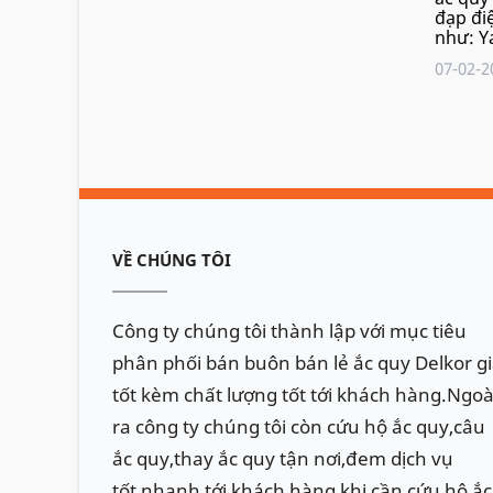
đạp đi
như: Ya
07-02-2
VỀ CHÚNG TÔI
Công ty chúng tôi thành lập với mục tiêu
phân phối bán buôn bán lẻ ắc quy Delkor g
tốt kèm chất lượng tốt tới khách hàng.Ngoà
ra công ty chúng tôi còn cứu hộ ắc quy,câu
ắc quy,thay ắc quy tận nơi,đem dịch vụ
tốt,nhanh tới khách hàng khi cần cứu hộ ắc