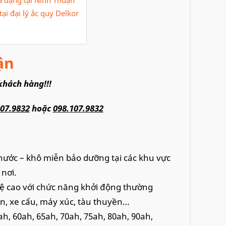
ại đại lý ắc quy Delkor
ận
khách hàng!!!
107.9832
hoặc
098.107.9832
ô nước – khô miễn bảo dưỡng tại các khu vực
 nơi.
hệ cao với chức năng khởi động thường
iện, xe cẩu, máy xúc, tàu thuyền…
ah, 60ah, 65ah, 70ah, 75ah, 80ah, 90ah,