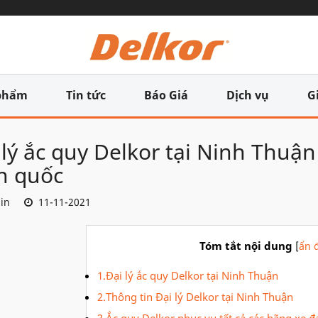
phẩm
Tin tức
Báo Giá
Dịch vụ
G
 lý ắc quy Delkor tại Ninh Thuậ
n quốc
in
11-11-2021
Tóm tắt nội dung
[
ẩn đ
1.Đại lý ắc quy Delkor tại Ninh Thuận
2.Thông tin Đại lý Delkor tại Ninh Thuận
3.Ắc quy Delkor phục vụ tất cả các hãng xe đ