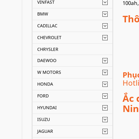
VINFAST
100ah,
BMW
Thô
CADILLAC
CHEVROLET
CHRYSLER
DAEWOO
W MOTORS
Phục
Hotl
HONDA
Ắc 
FORD
Nin
HYUNDAI
ISUZU
JAGUAR