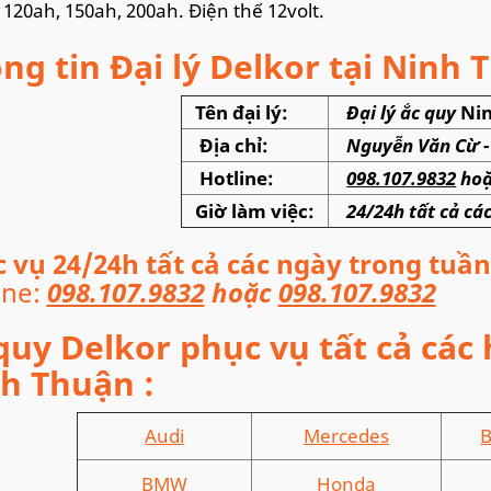
 120ah, 150ah, 200ah. Điện thế 12volt.
ng tin Đại lý Delkor tại Ninh 
Tên đại lý:
Đại lý ắc quy
Ni
Địa chỉ:
Nguyễn Văn Cừ 
Hotline:
098.107.9832
ho
Giờ làm việc:
24/24h tất cả c
 vụ 24/24h tất cả các ngày trong tuần
ine:
098.107.9832
hoặc
098.107.9832
quy Delkor phục vụ tất cả các 
h Thuận
:
Audi
Mercedes
B
BMW
Honda