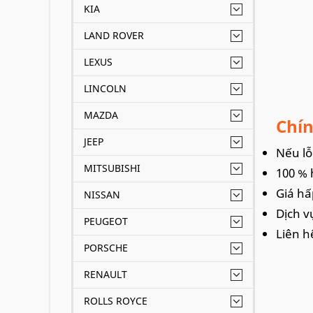
KIA
LAND ROVER
LEXUS
LINCOLN
MAZDA
Chín
JEEP
Nếu lỗi
MITSUBISHI
100 % 
Giá hấ
NISSAN
Dịch v
PEUGEOT
Liên h
PORSCHE
RENAULT
ROLLS ROYCE