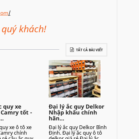
com
/
 quý khách!
TẤT CẢ BÀI VIẾT
c quy xe
Đại lý ắc quy Delkor
 Camry tốt -
Nhập khẩu chính
..
hãn...
quy xe ô tô xe
Đại lý ắc quy Delkor Bình
Camry chính
Định. Đại lý ắc quy ô tô
 rẻ,câu ắc quy
delkor giá rẻ,Đại lý ắc