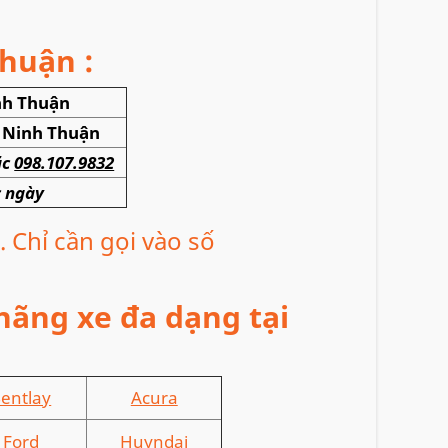
Thuận :
nh Thuận
-
Ninh Thuận
ặc
098.107.9832
ác ngày
. Chỉ cần gọi vào số
hãng xe đa dạng tại
entlay
Acura
Ford
Huyndai