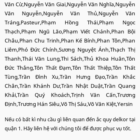
Văn Cừ,Nguyễn Văn Giai,Nguyễn Văn Nghĩa,Nguyễn
Văn Nguyễn,Nguyễn Văn Thủ,Nguyễn Văn
Tráng,Pasteur,Phạm Hồng Thái,Phạm Ngọc
Thạch,Phạm Ngũ Lão,Phạm Viết Chánh,Phan Bội
Châu,Phan Chu Trinh,Phan Kế Bính,Phan Tôn,Phan
Liêm,Phó Đức Chính,Sương Nguyệt Ánh,Thạch Thị
Thanh,Thái Văn Lung,Thi Sách,Thủ Khoa Huân,Tôn
Đức Thắng,Tôn Thất Đạm,Tôn Thất Thiệp,Tôn Thất
Tùng,Trần Đình Xu,Trần Hưng Đạo,Trần Khắc
Chân,Trần Khánh Dư,Trần Nhật Duật,Trần Quang
Khải,Trần Quý Khoách,Trịnh Văn Cấn,Trương
Định,Trương Hán Siêu,Võ Thị Sáu,Võ Văn Kiệt,Yersin
Nếu có bất kì nhu cầu gì liên quan đến ắc quy delkor tại
quận 1. Hãy liên hệ với chúng tôi để được phục vụ tốt.