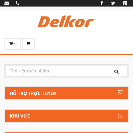
HỖ TRỢ TRỰC TUYẾN
KHU VỰC