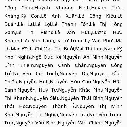
Công Chúa,Huỳnh Khương Ninh,Huỳnh Thúc
Kháng,Ký Con,Lê Anh Xuân,Lê Công Kiều,Lê
Duẩn,Lê Lai,Lê Lợi,Lê Thánh Tôn,Lê Thị Hồng
Gấm,Lê Thị Riêng,Lê Văn Hưu,Lương Hữu
Khánh,Lưu Văn Lang,Lý Tự Trọng,Lý Văn Phức,Mã
Lộ,Mạc Đĩnh Chi,Mạc Thị Bưởi,Mai Thị Lựu,Nam Kỳ
Khởi Nghĩa,Ngô Đức Kế,Nguyễn An Ninh,Nguyễn
Bỉnh Khiêm,Nguyễn Cảnh Chân,Nguyễn Công
Trứ,Nguyễn Cư Trinh,Nguyễn Du,Nguyễn Đình
Chiểu,Nguyễn Huệ,Nguyễn Hữu Cầu,Nguyễn Hữu
Cảnh,Nguyễn Huy Tự,Nguyễn Khắc Nhu,Nguyễn
Phi Khanh,Nguyễn Siêu,Nguyễn Thái Bình,Nguyễn
Thái Học,Nguyễn Thành Ý,Nguyễn Thị Minh
Khai,Nguyễn Thị Nghĩa,Nguyễn Trãi,Nguyễn Trung
Trực,Nguyễn Văn Bình,Nguyễn Văn Chiêm,Nguyễn