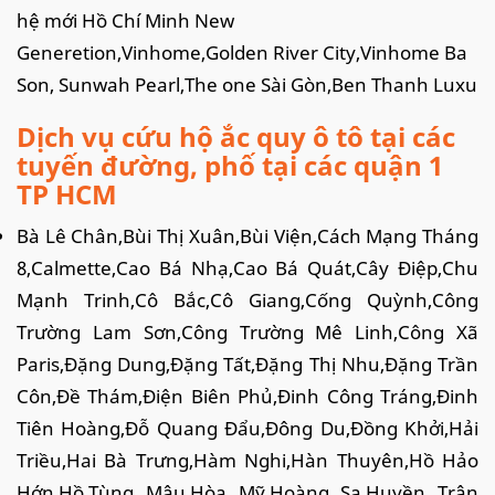
hệ mới Hồ Chí Minh New
Generetion,Vinhome,Golden River City,Vinhome Ba
Son, Sunwah Pearl,The one Sài Gòn,Ben Thanh Luxu
Dịch vụ cứu hộ ắc quy ô tô tại các
tuyến đường, phố tại các quận 1
TP HCM
Bà Lê Chân,Bùi Thị Xuân,Bùi Viện,Cách Mạng Tháng
8,Calmette,Cao Bá Nhạ,Cao Bá Quát,Cây Điệp,Chu
Mạnh Trinh,Cô Bắc,Cô Giang,Cống Quỳnh,Công
Trường Lam Sơn,Công Trường Mê Linh,Công Xã
Paris,Đặng Dung,Đặng Tất,Đặng Thị Nhu,Đặng Trần
Côn,Đề Thám,Điện Biên Phủ,Đinh Công Tráng,Đinh
Tiên Hoàng,Đỗ Quang Đẩu,Đông Du,Đồng Khởi,Hải
Triều,Hai Bà Trưng,Hàm Nghi,Hàn Thuyên,Hồ Hảo
Hớn,Hồ,Tùng Mậu,Hòa Mỹ,Hoàng Sa,Huyền Trân