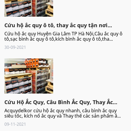
Cứu hộ ắc quy ô tô, thay ắc quy tận nơi...
Cứu hộ ắc quy Huyện Gia Lâm TP Hà Nội,Câu ắc quy ô
tô,sạc bình ắc quy ô tô,kích bình ắc quy ô tô,tha...
30-09-2021
Cứu Hộ Ắc Quy, Câu Bình Ắc Quy, Thay Ắc...
Acquydelkor cứu hộ ắc quy nhanh, câu bình ắc quy
siêu tốc, kích nổ ắc quy và Thay thế các sản phẩm ắ...
09-11-2021