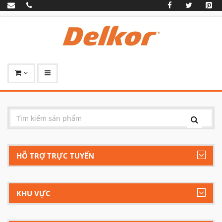
HỖ TRỢ TRỰC TUYẾN
KHU VỰC