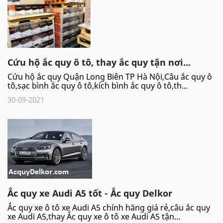
Cứu hộ ắc quy ô tô, thay ắc quy tận nơi...
Cứu hộ ắc quy Quận Long Biên TP Hà Nội,Câu ắc quy ô
tô,sạc bình ắc quy ô tô,kích bình ắc quy ô tô,th...
30-09-2021
Ắc quy xe Audi A5 tốt - Ắc quy Delkor
Ắc quy xe ô tô xe Audi A5 chính hãng giá rẻ,câu ắc quy
xe Audi A5,thay Ắc quy xe ô tô xe Audi A5 tận...