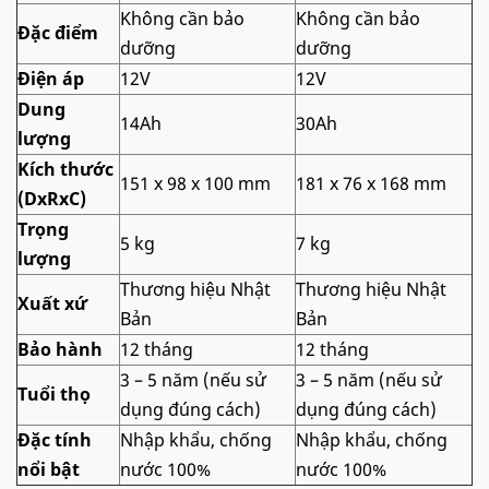
Không cần bảo
Không cần bảo
Đặc điểm
dưỡng
dưỡng
Điện áp
12V
12V
Dung
14Ah
30Ah
lượng
Kích thước
151 x 98 x 100 mm
181 x 76 x 168 mm
(DxRxC)
Trọng
5 kg
7 kg
lượng
Thương hiệu Nhật
Thương hiệu Nhật
Xuất xứ
Bản
Bản
Bảo hành
12 tháng
12 tháng
3 – 5 năm (nếu sử
3 – 5 năm (nếu sử
Tuổi thọ
dụng đúng cách)
dụng đúng cách)
Đặc tính
Nhập khẩu, chống
Nhập khẩu, chống
nổi bật
nước 100%
nước 100%