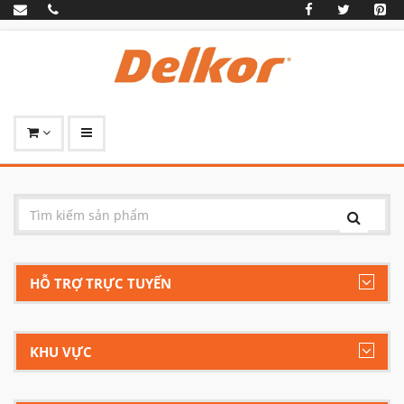
HỖ TRỢ TRỰC TUYẾN
KHU VỰC