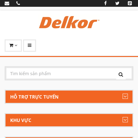
HỖ TRỢ TRỰC TUYẾN
KHU VỰC