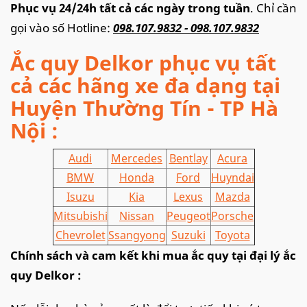
Phục vụ 24/24h tất cả các ngày trong tuần
. Chỉ cần
gọi vào số Hotline:
098.107.9832 - 098.107.9832
Ắc quy Delkor phục vụ tất
cả các hãng xe đa dạng tại
Huyện Thường Tín - TP Hà
Nội
:
Audi
Mercedes
Bentlay
Acura
BMW
Honda
Ford
Huyndai
Isuzu
Kia
Lexus
Mazda
Mitsubishi
Nissan
Peugeot
Porsche
Chevrolet
Ssangyong
Suzuki
Toyota
Chính sách và cam kết khi mua ắc quy tại đại lý ắc
quy Delkor :