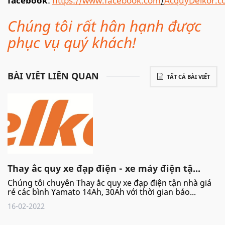
facebook
:
https://www.facebook.com
/
AcquyDelkor.
Chúng tôi rất hân hạnh được
phục vụ quý khách!
BÀI VIẾT LIÊN QUAN
TẤT CẢ BÀI VIẾT
Thay ắc quy xe đạp điện - xe máy điện tậ...
Chúng tôi chuyên Thay ắc quy xe đạp điện tận nhà giá
rẻ các bình Yamato 14Ah, 30Ah với thời gian bảo...
16-02-2022